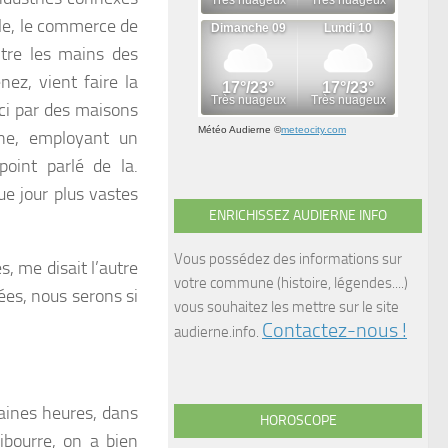
ile, le commerce de
ntre les mains des
ez, vient faire la
ici par des maisons
Météo Audierne
©
meteocity.com
nne, employant un
oint parlé de la.
que jour plus vastes
ENRICHISSEZ AUDIERNE INFO
Vous possédez des informations sur
s, me disait l’autre
votre commune (histoire, légendes....)
ées, nous serons si
vous souhaitez les mettre sur le site
Contactez-nous !
audierne.info.
aines heures, dans
HOROSCOPE
ibourre, on a bien