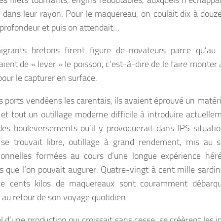
es filets tournants, engins redoutables, auxquels n’échappai
t dans leur rayon. Pour le maquereau, on coulait dix à douz
 profondeur et puis on attendait…
grants bretons firent figure de-novateurs parce qu’au l
çaient de « lever » le poisson, c’est-à-dire de le faire monte
pour le capturer en surface.
s ports vendéens les carentais, ils avaient éprouvé un matér
et tout un outillage moderne difficile à introduire actuell
des bouleversements ou’il y provoquerait dans IPS situation
e trouvait libre, outillage à grand rendement, mis au s
ionnelles formées au cours d’une longue expérience héré
ts que l’on pouvait augurer. Quatre-vingt à cent mille sardine
ze cents kilos de maquereaux sont couramment débarqu
, au retour de son voyage quotidien.
el d’une production qui croissait sans cesse, se créèrent les 