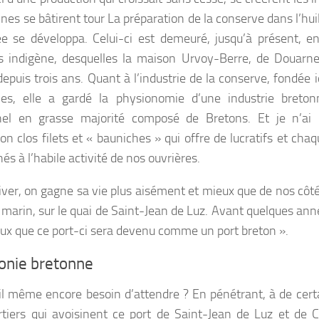
sines se bâtirent tour La préparation de la conserve dans l’hu
e se développa. Celui-ci est demeuré, jusqu’à présent, e
 indigène, desquelles la maison Urvoy-Berre, de Douarnen
depuis trois ans. Quant à l’industrie de la conserve, fondée 
nes, elle a gardé la physionomie d’une industrie breto
el en grasse majorité composé de Bretons. Et je n’ai p
on clos filets et « bauniches » qui offre de lucratifs et cha
s à l’habile activité de nos ouvrières.
’hiver, on gagne sa vie plus aisément et mieux que de nos côté
n marin, sur le quai de Saint-Jean de Luz. Avant quelques ann
x que ce port-ci sera devenu comme un port breton ».
lonie bretonne
il même encore besoin d’attendre ? En pénétrant, à de cert
rtiers qui avoisinent ce port de Saint-Jean de Luz et de C