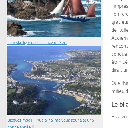
l’impre
l’on c
gracieu
de tull
Audiern
Le « Skellig » passe le Raz de Sein
rencont
conque 
étrln’u
dirait 
Que rha
milieu 
Le bi
Essayon
Bloavez mad !!!! Audierne info vous souhaite une
bonne année !!