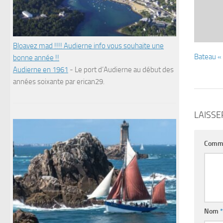
Bloavez mad !!!! Audierne info vous souhaite une
Bateau « 
bonne année !!
Audierne en 1961
-
Le port d’Audierne au début des
années soixante par erican29.
LAISS
Comm
Nom
*