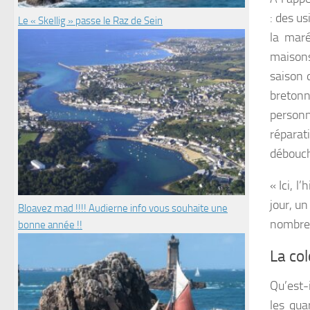
: des u
Le « Skellig » passe le Raz de Sein
la maré
maisons
saison 
breton
personn
réparati
débouché
« Ici, l
jour, u
Bloavez mad !!!! Audierne info vous souhaite une
nombreu
bonne année !!
La co
Qu’est-
les qua