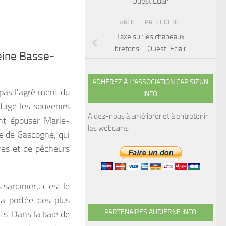
Ouest Eclair
ARTICLE PRÉCÉDENT
Taxe sur les chapeaux
bretons – Ouest-Eclair
leine Basse-
ADHÉREZ À L’ASSOCIATION CAP SIZUN
 pas l’agré ment du
INFO
ntage les souvenirs
Aidez-nous à améliorer et à entretenir
int épouser Marie-
les webcams
fe de Gascogne, qui
ères et de pêcheurs
ardinier,, c est le
a portée des plus
PARTENAIRES AUDIERNE.INFO
its. Dans la baie de