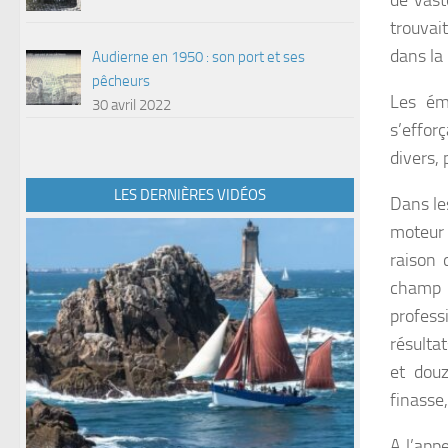
de vast
trouvai
dans la
Audierne en 1950 : son port et ses
pêcheurs
Les émi
30 avril 2022
s’effor
divers, 
LES DERNIÈRES VIDÉOS
Dans le
moteur 
raison 
champ s
profess
résulta
et dou
finasse
A l’app