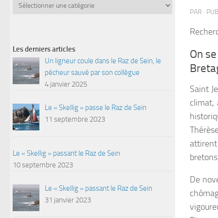
Catégories
PAR
· PU
Recherc
Les derniers articles
On se 
Un ligneur coule dans le Raz de Sein, le
Breta
pêcheur sauvé par son collègue
4 janvier 2025
Saint J
climat,
Le « Skellig » passe le Raz de Sein
histori
11 septembre 2023
Thérèse
attiren
Le « Skellig » passant le Raz de Sein
bretons
10 septembre 2023
De nove
Le « Skellig » passant le Raz de Sein
chômag
31 janvier 2023
vigoureu