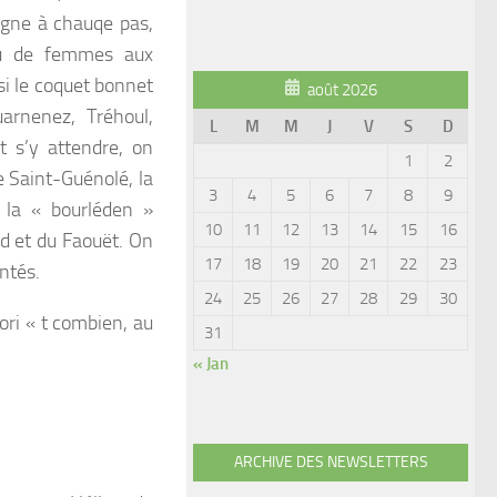
agne à chauqe pas,
ou de femmes aux
si le coquet bonnet
août 2026
arnenez, Tréhoul,
L
M
M
J
V
S
D
t s’y attendre, on
1
2
e Saint-Guénolé, la
3
4
5
6
7
8
9
 la « bourléden »
10
11
12
13
14
15
16
ud et du Faouët. On
17
18
19
20
21
22
23
ntés.
24
25
26
27
28
29
30
ori « t combien, au
31
« Jan
ARCHIVE DES NEWSLETTERS