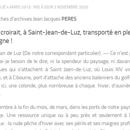
BLIÉ
4 MARS 2013
· MIS À JOUR
2 NOVEMBRE 2020
hes d’archives Jean Jacques
PERES
croirait, à Saint-Jean-de-Luz, transporté en p
gne !
ean de Luz {De notre correspondant particulier). — Ce n’est
 ai-je besoin de le dire, ni la spendeur du paysage, ni dava
ques qui s’attachent à Saint Jaen-de-Luz, où Louis XIV v
, et à Cibourre, port d’attache des anciens baleiniers du gol
t ici, une colonde, plus nornbreuse à chaque. hiver, d’ouvri
.
mbre à la fin du mois, de mars, dans les ports de notre pays s
e. Une ressource unique ou à peu près et seulement à l
x : la rude pêche d’hiver avec ses périls et ses maigres prof