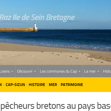
az Ile de Sein Bretagne
Loisirs
Découvrir
Les communes du Cap
La mer
Histo
X
/
CAP-SIZUN
/
HISTOIRE
/
MER
/
PATRIMOINE
 pêcheurs bretons au pays bas