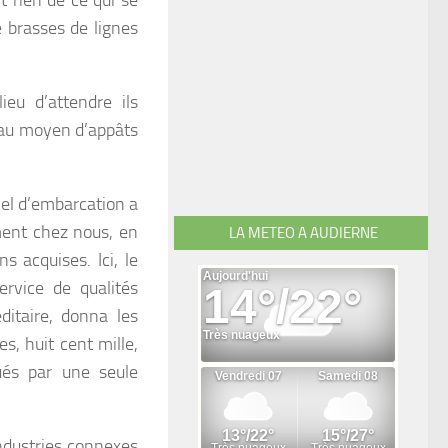
t rien de ce qui se
e brasses de lignes
ieu d’attendre ils
r au moyen d’appâts
iel d’embarcation a
ement chez nous, en
LA METEO A AUDIERNE
s acquises. Ici, le
ervice de qualités
ditaire, donna les
s, huit cent mille,
és par une seule
industries connexes