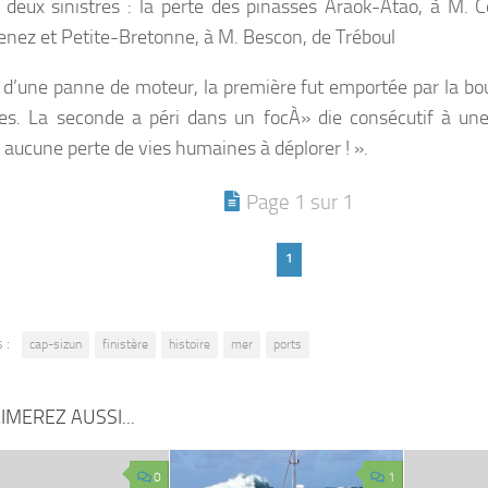
: deux sinistres : la perte des pinasses Araok-Atao, à M. C
nez et Petite-Bretonne, à M. Bescon, de Tréboul
 d’une panne de moteur, la première fut emportée par la bou
es. La seconde a péri dans un focÀ» die consécutif à un
 aucune perte de vies humaines à déplorer ! ».
Page 1 sur 1
1
 :
cap-sizun
finistère
histoire
mer
ports
IMEREZ AUSSI...
0
1