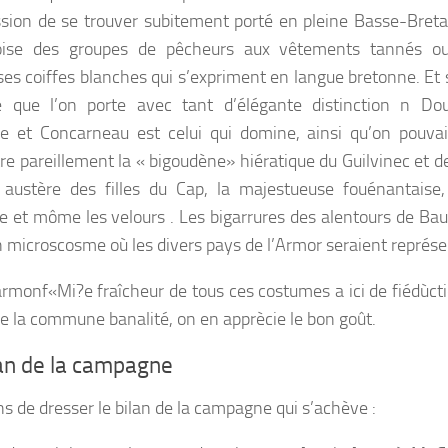
ssion de se trouver subitement porté en pleine Basse-Bret
roise des groupes de pêcheurs aux vêtements tannés 
ses coiffes blanches qui s’expriment en langue bretonne. Et 
e que l’on porte avec tant d’élégante distinction n Dou
e et Concarneau est celui qui domine, ainsi qu’on pouvai
re pareillement la « bigoudène» hiératique du Guilvinec et d
austère des filles du Cap, la majestueuse fouénantaise,
ée et môme les velours . Les bigarrures des alentours de Ba
un microscosme où les divers pays de l’Armor seraient représe
rmonf«Mi?e fraîcheur de tous ces costumes a ici de fiédùcti
de la commune banalité, on en apprècie le bon goût.
lan de la campagne
s de dresser le bilan de la campagne qui s’achève :