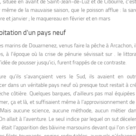
, située en avant de Saint-Jean-de-Luz et de Cibourre, c’es
r même de la mauvaise saison, que le poisson afflue : la sa
e et janvier ; le maquereau en février et en mars
oitation d’un pays neuf
s marins de Douarnenez, venus faire la pêche à Arcachon, il
, à l’époque où la crise de pénurie sévissait sur . le littora
’idée de pousser jusqu’ici, furent frappés de ce contraste.
e qu’ils s’avançaient vers le Sud, ils avaient en outr
cer dans un véritable pays neuf où presque tout restait à cr
êche côtière. Quelques barques, d’ailleurs pas mal équipées
 mer, ça et là, et suffisaient même à l’approvisionnement d
 .Mais aucune science, aucune méthode, aucun métier dan
n allait à l’aventure. Le seul indice par lequel on sut décel
, était l’apparition des bàivine marsouins devant qui l’on s’e