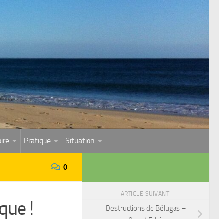
ire
Pratique
Situation
0
ARTICLE SUIVANT
que !
Destructions de Bélugas –