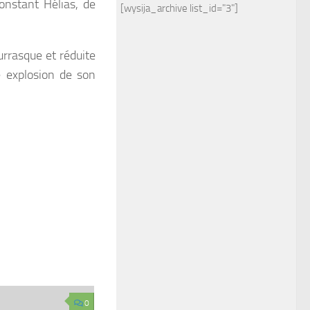
onstant Hélias, de
[wysija_archive list_id="3"]
rrasque et réduite
e explosion de son
0