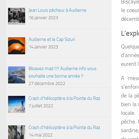
Biscaye
le coeu
Jean Louis pêcheur à Audierne
16 janvier 2023
décembr
L’expl
Audierne et le Cap Sizun
Quelque
14 janvier 2023
d’années
eurent l
Bloavez mad !!!! Audierne info vous
souhaite une bonne année !!
A mesur
27 décembre 2022
s’enfon
de la p
Crash d’hélicoptère à la Pointe du Raz
bien la
7 juillet 2022
locale.
pêche. O
Crash d’hélicoptère à la Pointe du Raz
sardine
14 mai 2022