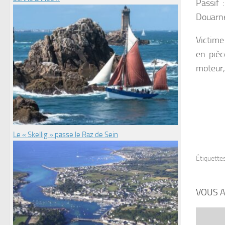
Passif 
Douarne
Victime
en pièc
moteur,
Le « Skellig » passe le Raz de Sein
Étiquettes
VOUS A