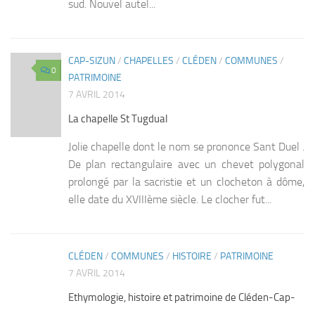
sud. Nouvel autel...
CAP-SIZUN
/
CHAPELLES
/
CLÉDEN
/
COMMUNES
/
0
PATRIMOINE
7 AVRIL 2014
La chapelle St Tugdual
Jolie chapelle dont le nom se prononce Sant Duel .
De plan rectangulaire avec un chevet polygonal
prolongé par la sacristie et un clocheton à dôme,
elle date du XVIIIème siècle. Le clocher fut...
CLÉDEN
/
COMMUNES
/
HISTOIRE
/
PATRIMOINE
0
7 AVRIL 2014
Ethymologie, histoire et patrimoine de Cléden-Cap-