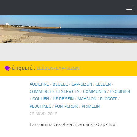
Skip to content
ÉTIQUETÉ :
CLÉDEN-CAP-SIZUN
AUDIERNE
/
BEUZEC
/
CAP-SIZUN
/
CLÉDEN
/
1
COMMERCES ET SERVICES
/
COMMUNES
/
ESQUIBIEN
/
GOULIEN
/
ILE DE SEIN
/
MAHALON
/
PLOGOFF
/
PLOUHINEC
/
PONT-CROIX
/
PRIMELIN
25 MARS 2015
Les commerces et services dans le Cap-Sizun