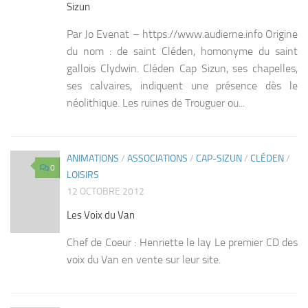
Sizun
Par Jo Evenat – https://www.audierne.info Origine
du nom : de saint Cléden, homonyme du saint
gallois Clydwin. Cléden Cap Sizun, ses chapelles,
ses calvaires, indiquent une présence dès le
néolithique. Les ruines de Trouguer ou...
ANIMATIONS
/
ASSOCIATIONS
/
CAP-SIZUN
/
CLÉDEN
/
0
LOISIRS
12 OCTOBRE 2012
Les Voix du Van
Chef de Coeur : Henriette le lay Le premier CD des
voix du Van en vente sur leur site.