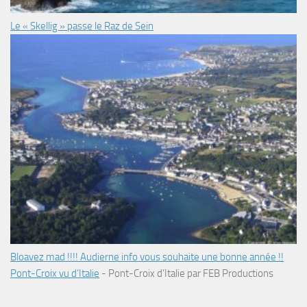
Le « Skellig » passe le Raz de Sein
Bloavez mad !!!! Audierne info vous souhaite une bonne année !!
Pont-Croix vu d’Italie
-
Pont-Croix d’Italie par FEB Productions