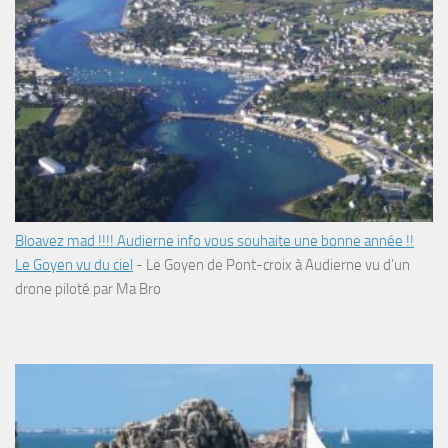
Bloavez mad !!!! Audierne info vous souhaite une bonne année !!
Le Goyen vu du ciel
-
Le Goyen de Pont-croix à Audierne vu d’un
drone piloté par Ma Bro