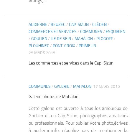
étangs,...
AUDIERNE
/
BEUZEC
/
CAP-SIZUN
/
CLÉDEN
/
1
COMMERCES ET SERVICES
/
COMMUNES
/
ESQUIBIEN
/
GOULIEN
/
ILE DE SEIN
/
MAHALON
/
PLOGOFF
/
PLOUHINEC
/
PONT-CROIX
/
PRIMELIN
25 MARS 2015
Les commerces et services dans le Cap-Sizun
COMMUNES
/
GALERIE
/
MAHALON
17 MARS 2015
0
Galerie photos de Mahalon
Cette galerie est ouverte à tous les amoureux de
Goulien et du Cap Sizun, photographes amateurs
ou professionnels. Pour publier votre photo,écrivez
à audierne.info, n’oubliez pas de mentionner la