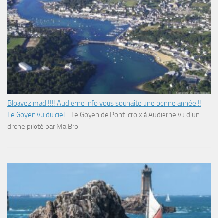
Bloavez mad !!!! Audierne info vous souhaite une bonne année !!
Le Goyen vu du ciel
-
Le Goyen de Pont-croix à Audierne vu d’un
drone piloté par Ma Bro