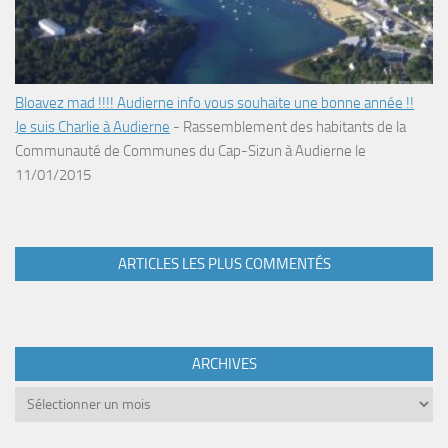
Bloavez mad !!!! Audierne info vous souhaite une bonne année !!
Je suis Charlie à Audierne
-
Rassemblement des habitants de la
Communauté de Communes du Cap-Sizun à Audierne le
11/01/2015
ARTICLES LES PLUS COMMENTÉS
ARCHIVES
Archives