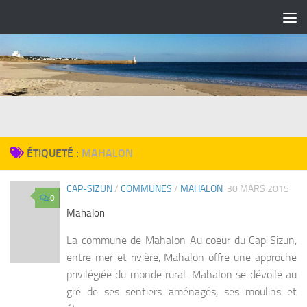
Skip to content
ÉTIQUETÉ :
MAHALON
CAP-SIZUN
/
COMMUNES
/
MAHALON
30 MARS 2015
0
Mahalon
La commune de Mahalon Au coeur du Cap Sizun,
entre mer et rivière, Mahalon offre une approche
privilégiée du monde rural. Mahalon se dévoile au
gré de ses sentiers aménagés, ses moulins et