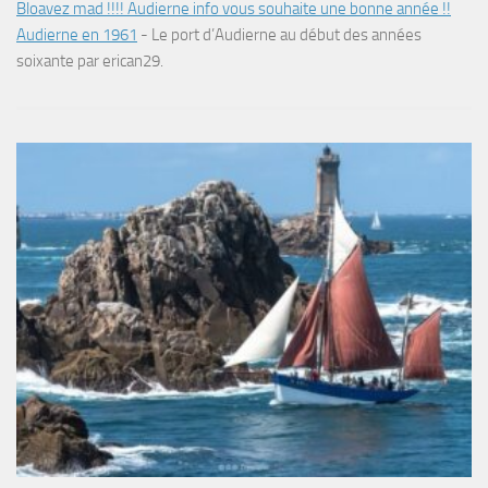
Bloavez mad !!!! Audierne info vous souhaite une bonne année !!
Audierne en 1961
-
Le port d’Audierne au début des années
soixante par erican29.