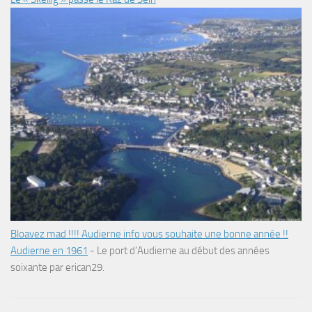
Bloavez mad !!!! Audierne info vous souhaite une bonne année !!
Audierne en 1961
-
Le port d’Audierne au début des années
soixante par erican29.