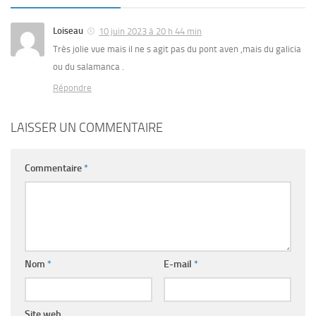
Loiseau
10 juin 2023 à 20 h 44 min
Très jolie vue mais il ne s agit pas du pont aven ,mais du galicia
ou du salamanca .
Répondre
LAISSER UN COMMENTAIRE
Commentaire
*
Nom
*
E-mail
*
Site web