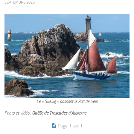
SEPTEMBRE 2023
Le « Skellig » passant le Raz de Sein
Photo et vidéo :
Gaëlle de Trescadec
d’Audierne
Page 1 sur 1