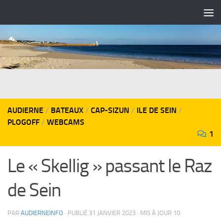
Skip to content
AUDIERNE
/
BATEAUX
/
CAP-SIZUN
/
ILE DE SEIN
/
PLOGOFF
/
WEBCAMS
1
Le « Skellig » passant le Raz
de Sein
PAR
AUDIERNEINFO
· PUBLIÉ
31 JANVIER 2023
· MIS À JOUR
10