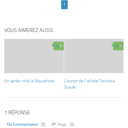
1
VOUS AIMEREZ AUSSI...
0
0
Un après-midi à l’Aquashow
L’oursin de l’ artiste Teruhisa
Susuki
1 RÉPONSE
Commentaires
1
Pings
0