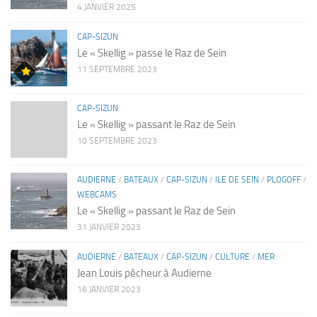
4 JANVIER 2025
CAP-SIZUN
Le « Skellig » passe le Raz de Sein
11 SEPTEMBRE 2023
CAP-SIZUN
Le « Skellig » passant le Raz de Sein
10 SEPTEMBRE 2023
AUDIERNE
/
BATEAUX
/
CAP-SIZUN
/
ILE DE SEIN
/
PLOGOFF
/
WEBCAMS
Le « Skellig » passant le Raz de Sein
31 JANVIER 2023
AUDIERNE
/
BATEAUX
/
CAP-SIZUN
/
CULTURE
/
MER
Jean Louis pêcheur à Audierne
16 JANVIER 2023