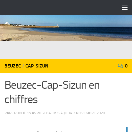
Skip to content
BEUZEC
/
CAP-SIZUN
0
Beuzec-Cap-Sizun en
chiffres
PAR
· PUBLIÉ
15 AVRIL 2014
· MIS À JOUR
2 NOVEMBRE 2020