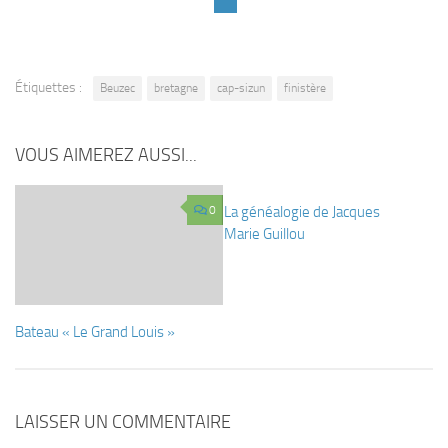
Étiquettes :
Beuzec
bretagne
cap-sizun
finistère
VOUS AIMEREZ AUSSI...
0
La généalogie de Jacques
0
Marie Guillou
Bateau « Le Grand Louis »
LAISSER UN COMMENTAIRE