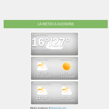
LA METEO A AUDIERNE
Météo Audierne
©
meteocity.com