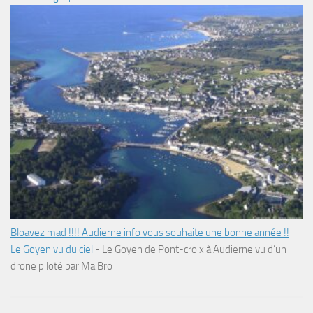
Bloavez mad !!!! Audierne info vous souhaite une bonne année !!
Le Goyen vu du ciel
-
Le Goyen de Pont-croix à Audierne vu d’un
drone piloté par Ma Bro