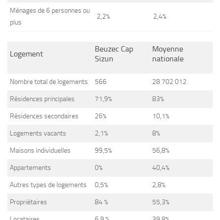
Ménages de 6 personnes ou
2,2%
2,4%
plus
Beuzec Cap
Moyenne
Logement
Sizun
nationale
Nombre total de logements
566
28 702 012
Résidences principales
71,9%
83%
Résidences secondaires
26%
10,1%
Logements vacants
2,1%
8%
Maisons individuelles
99,5%
56,8%
Appartements
0%
40,4%
Autres types de logements
0,5%
2,8%
Propriétaires
84 %
55,3%
Locataires
6,9 %
39,8%