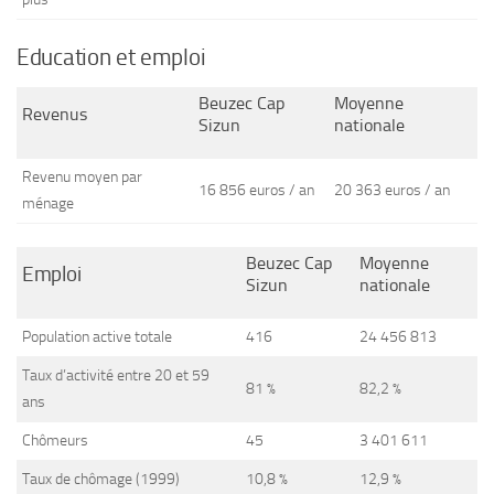
Education et emploi
Beuzec Cap
Moyenne
Revenus
Sizun
nationale
Revenu moyen par
16 856 euros / an
20 363 euros / an
ménage
Beuzec Cap
Moyenne
Emploi
Sizun
nationale
Population active totale
416
24 456 813
Taux d’activité entre 20 et 59
81 %
82,2 %
ans
Chômeurs
45
3 401 611
Taux de chômage (1999)
10,8 %
12,9 %