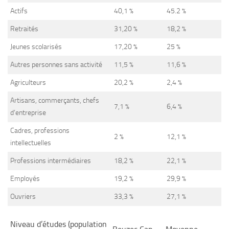
Actifs
40,1 %
45.2 %
Retraités
31,20 %
18,2 %
Jeunes scolarisés
17,20 %
25 %
Autres personnes sans activité
11,5 %
11,6 %
Agriculteurs
20,2 %
2,4 %
Artisans, commerçants, chefs
7,1 %
6,4 %
d’entreprise
Cadres, professions
2 %
12,1 %
intellectuelles
Professions intermédiaires
18,2 %
22,1 %
Employés
19,2 %
29,9 %
Ouvriers
33,3 %
27,1 %
Niveau d’études (population