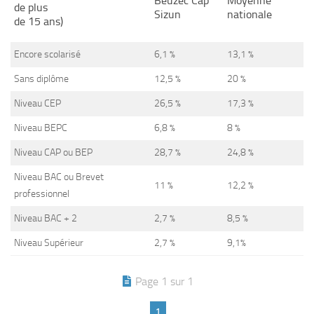
Beuzec Cap
Moyenne
de plus
Sizun
nationale
de 15 ans)
Encore scolarisé
6,1 %
13,1 %
Sans diplôme
12,5 %
20 %
Niveau CEP
26,5 %
17,3 %
Niveau BEPC
6,8 %
8 %
Niveau CAP ou BEP
28,7 %
24,8 %
Niveau BAC ou Brevet
11 %
12,2 %
professionnel
Niveau BAC + 2
2,7 %
8,5 %
Niveau Supérieur
2,7 %
9,1%
Page 1 sur 1
1