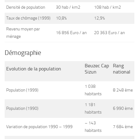
Densité de population
30 hab / km2
108 hab / km2
Taux de chômage (1999)
10,8%
12,9%
Revenu moyen par
16 856 Euro / an
20 363 Euro / an
ménage
Démographie
Beuzec Cap
Rang
Evolution de la population
Sizun
national
1 038
Population (1999)
8 248 ème
habitants
1 181
Population (1990)
6 990 ème
habitants
– 143
Variation de population 1990 – 1999
7 684 ème
habitants