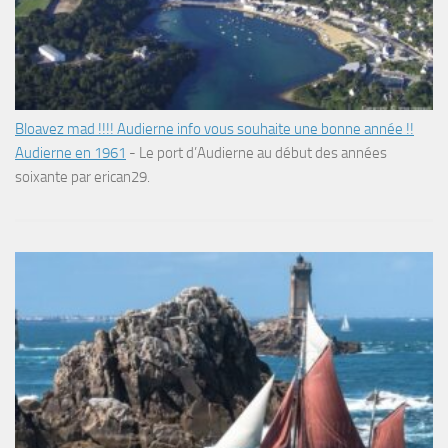
Bloavez mad !!!! Audierne info vous souhaite une bonne année !!
Audierne en 1961
-
Le port d’Audierne au début des années
soixante par erican29.