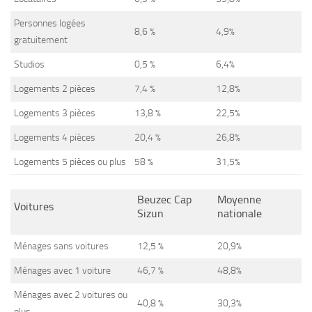
Personnes logées
8,6 %
4,9%
gratuitement
Studios
0,5 %
6,4%
Logements 2 pièces
7,4 %
12,8%
Logements 3 pièces
13,8 %
22,5%
Logements 4 pièces
20,4 %
26,8%
Logements 5 pièces ou plus
58 %
31,5%
Beuzec Cap
Moyenne
Voitures
Sizun
nationale
Ménages sans voitures
12,5 %
20,9%
Ménages avec 1 voiture
46,7 %
48,8%
Ménages avec 2 voitures ou
40,8 %
30,3%
plus