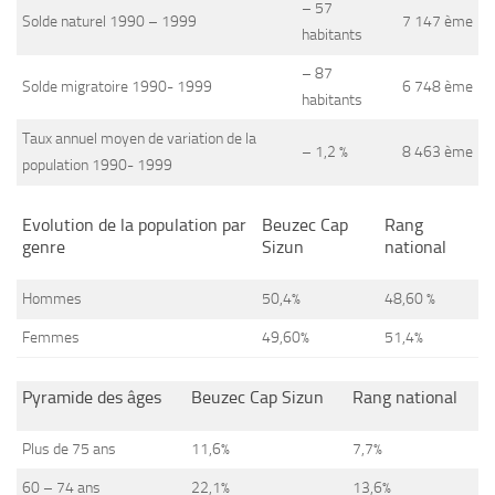
– 57
Solde naturel 1990 – 1999
7 147 ème
habitants
– 87
Solde migratoire 1990- 1999
6 748 ème
habitants
Taux annuel moyen de variation de la
– 1,2 %
8 463 ème
population 1990- 1999
Evolution de la population par
Beuzec Cap
Rang
genre
Sizun
national
Hommes
50,4%
48,60 %
Femmes
49,60%
51,4%
Pyramide des âges
Beuzec Cap Sizun
Rang national
Plus de 75 ans
11,6%
7,7%
60 – 74 ans
22,1%
13,6%