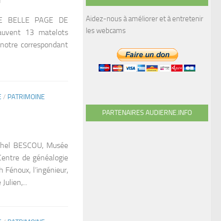
r
Aidez-nous à améliorer et à entretenir
UNE BELLE PAGE DE
les webcams
auvent 13 matelots
 notre correspondant
E
/
PATRIMOINE
PARTENAIRES AUDIERNE.INFO
chel BESCOU, Musée
Centre de généalogie
 Fénoux, l’ingénieur,
ulien,...