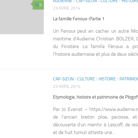
AUDIERNE
/
CAP-SIZUN
/
CULTURE
/
HISTOIR
0
23 AVRIL 2014
La famille Fenoux-Partie 1
Un Fenoux peut en cacher un autre Mi
maritime d’Audierne Christian BOLZER, 
du Finistère La famille Fénoux a p
l’histoire audiernaise et plus de deux siècle
CAP-SIZUN
/
CULTURE
/
HISTOIRE
/
PATRIMO
0
23 AVRIL 2014
Etymologie, histoire et patrimoine de Plogof
Par Jo Evenat – https://www.audierne.i
de l’ancien breton ploe, paroisse, e
découverte d’un menhir à Lescoff, de res
et de huit tumuli atteste une...