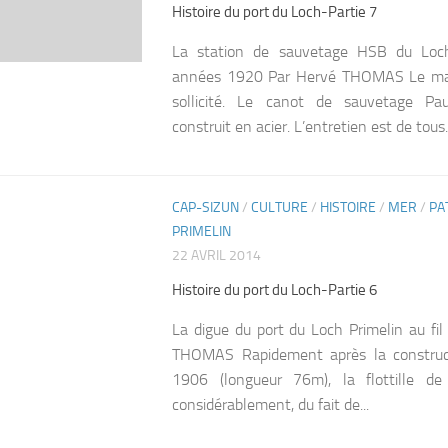
Histoire du port du Loch-Partie 7
La station de sauvetage HSB du Loch
années 1920 Par Hervé THOMAS Le maté
sollicité. Le canot de sauvetage P
construit en acier. L’entretien est de tous..
CAP-SIZUN
/
CULTURE
/
HISTOIRE
/
MER
/
PA
0
PRIMELIN
22 AVRIL 2014
Histoire du port du Loch-Partie 6
La digue du port du Loch Primelin au fi
THOMAS Rapidement après la construct
1906 (longueur 76m), la flottille d
considérablement, du fait de...