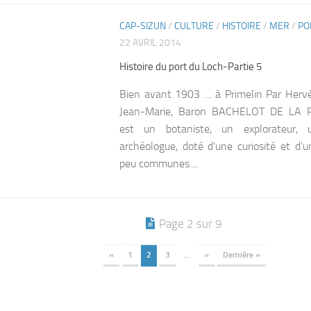
CAP-SIZUN
/
CULTURE
/
HISTOIRE
/
MER
/
PO
0
22 AVRIL 2014
Histoire du port du Loch-Partie 5
Bien avant 1903 … à Primelin Par Her
Jean-Marie, Baron BACHELOT DE LA P
est un botaniste, un explorateur, 
archéologue, doté d’une curiosité et d’u
peu communes....
Page 2 sur 9
«
1
2
3
…
»
Dernière »