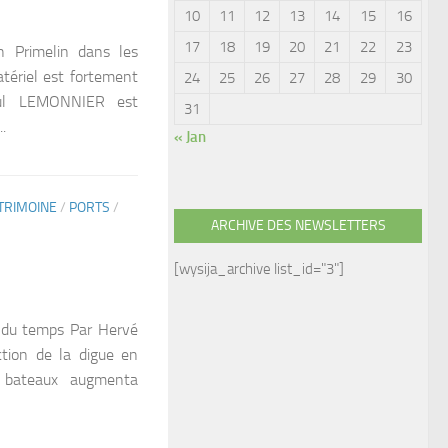
10
11
12
13
14
15
16
17
18
19
20
21
22
23
 Primelin dans les
riel est fortement
24
25
26
27
28
29
30
aul LEMONNIER est
31
.
« Jan
TRIMOINE
/
PORTS
/
ARCHIVE DES NEWSLETTERS
[wysija_archive list_id="3"]
l du temps Par Hervé
ion de la digue en
e bateaux augmenta