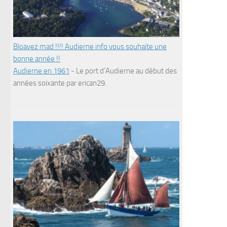
Bloavez mad !!!! Audierne info vous souhaite une
bonne année !!
Audierne en 1961
-
Le port d’Audierne au début des
années soixante par erican29.