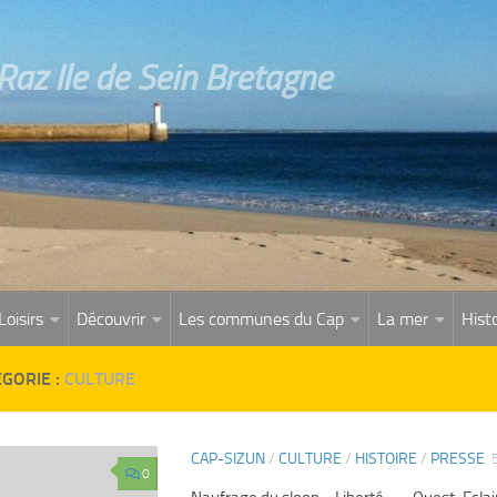
az Ile de Sein Bretagne
Loisirs
Découvrir
Les communes du Cap
La mer
Histo
GORIE :
CULTURE
CAP-SIZUN
/
CULTURE
/
HISTOIRE
/
PRESSE
0