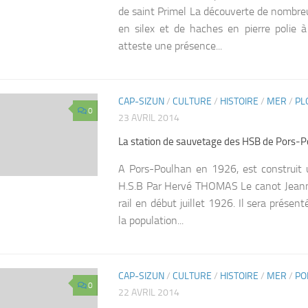
de saint Primel La découverte de nombreu
en silex et de haches en pierre polie à
atteste une présence...
CAP-SIZUN
/
CULTURE
/
HISTOIRE
/
MER
/
PL
0
23 AVRIL 2014
La station de sauvetage des HSB de Pors-
A Pors-Poulhan en 1926, est construit 
H.S.B Par Hervé THOMAS Le canot Jeanne
rail en début juillet 1926. Il sera prése
la population...
CAP-SIZUN
/
CULTURE
/
HISTOIRE
/
MER
/
PO
0
22 AVRIL 2014