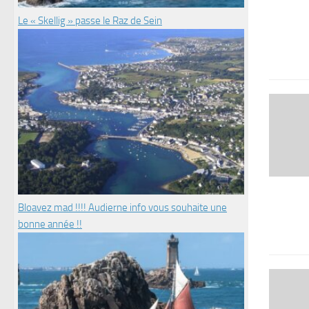
Le « Skellig » passe le Raz de Sein
Bloavez mad !!!! Audierne info vous souhaite une
bonne année !!