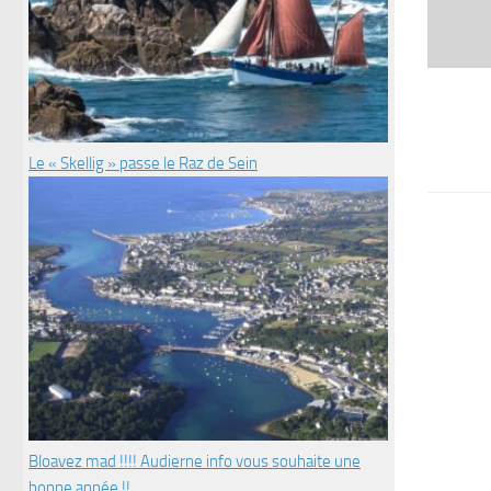
Le « Skellig » passe le Raz de Sein
Bloavez mad !!!! Audierne info vous souhaite une
bonne année !!