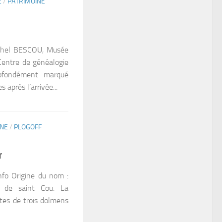
E
/
PATRIMOINE
chel BESCOU, Musée
Centre de généalogie
rofondément marqué
s après l’arrivée...
INE
/
PLOGOFF
f
nfo Origine du nom :
t de saint Cou. La
tes de trois dolmens