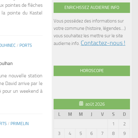
x pointes de flèches
ENRICHISSEZ AUDIERNE INFO
 la pointe du Kastel
Vous possédez des informations sur
votre commune (histoire, légendes....)
vous souhaitez les mettre sur le site
Contactez-nous !
audierne.info.
OUHINEC
/
PORTS
Poulhan
HOROSCOPE
une nouvelle station
 David arrive par le
nté pour un weekend à
août 2026
L
M
M
J
V
S
D
1
2
RTS
/
PRIMELIN
3
4
5
6
7
8
9