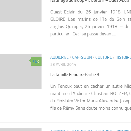
Naufrage du sloop « Liberté » – Ouest-Eclai
Ouest-Eclair du 26 janvier 1918 
GLOIRE Les marins de l’île de Sein s
anglais Quimper, 26 janvier 1918. – de
particulier : Ceci se passe devant...
AUDIERNE
/
CAP-SIZUN
/
CULTURE
/
HISTOIR
0
23 AVRIL 2014
La famille Fenoux-Partie 3
Un Fenoux peut en cacher un autre Mi
maritime d’Audierne Christian BOLZER, 
du Finistère Victor Marie Alexandre Joseph
fils de Rémy Sans doute moins connu que J