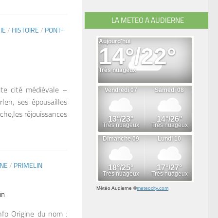
LA METEO A AUDIERNE
IE
/
HISTOIRE
/
PONT-
ite cité médiévale –
len, ses épousailles
he,les réjouissances
INE
/
PRIMELIN
Météo Audierne
©
meteocity.com
in
nfo Origine du nom :