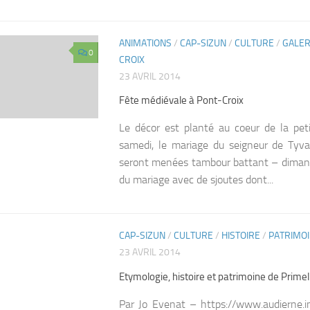
ANIMATIONS
/
CAP-SIZUN
/
CULTURE
/
GALER
0
CROIX
23 AVRIL 2014
Fête médiévale à Pont-Croix
Le décor est planté au coeur de la pet
samedi, le mariage du seigneur de Tyvar
seront menées tambour battant – dimanc
du mariage avec de sjoutes dont...
CAP-SIZUN
/
CULTURE
/
HISTOIRE
/
PATRIMO
0
23 AVRIL 2014
Etymologie, histoire et patrimoine de Primel
Par Jo Evenat – https://www.audierne.i