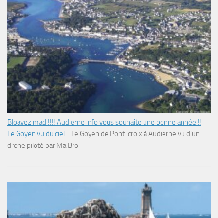
Bloavez mad !!!! Audierne info vous souhaite une bonne année !!
Le Goyen vu du ciel
-
Le Goyen de Pont-croix à Audierne vu d’un
drone piloté par Ma Bro