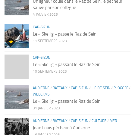
Un ligneur coule dans le Raz de Sein, le pêcheur
sauvé par son collègue
4 JANVIER 2025
CAP-SIZUN
Le « Skellig » passe le Raz de Sein
11 SEPTEMBRE 2023
CAP-SIZUN
Le « Skellig » passant le Raz de Sein
10 SEPTEMBRE 2023
AUDIERNE
/
BATEAUX
/
CAP-SIZUN
/
ILE DE SEIN
/
PLOGOFF
/
WEBCAMS
Le « Skellig » passant le Raz de Sein
31 JANVIER 2023
AUDIERNE
/
BATEAUX
/
CAP-SIZUN
/
CULTURE
/
MER
Jean Louis pêcheur à Audierne
16 JANVIER 2023