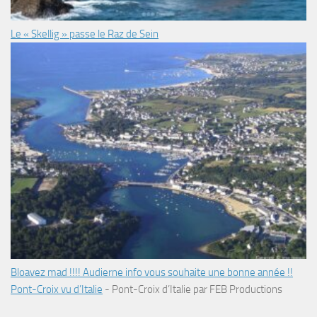
Le « Skellig » passe le Raz de Sein
Bloavez mad !!!! Audierne info vous souhaite une bonne année !!
Pont-Croix vu d’Italie
-
Pont-Croix d’Italie par FEB Productions