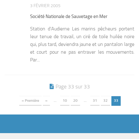
2
3 FÉVRIER 2005
Société Nationale de Sauvetage en Mer
Station d’Audierne Les marins pêcheurs portent
leur tenue de travail, un ciré de toile huilée noire
qui, plus tard, deviendra jaune et un pantalon large
et court pour ne pas entraver les mouvements.
Par...
Page 33 sur 33
« Première
«
…
10
20
…
31
32
33