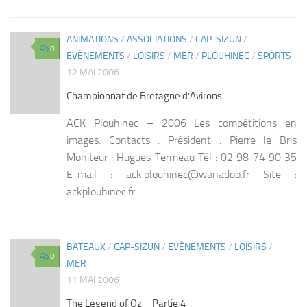
ANIMATIONS
/
ASSOCIATIONS
/
CAP-SIZUN
/
0
EVÈNEMENTS
/
LOISIRS
/
MER
/
PLOUHINEC
/
SPORTS
12 MAI 2006
Championnat de Bretagne d’Avirons
ACK Plouhinec – 2006 Les compétitions en
images: Contacts : Président : Pierre le Bris
Moniteur : Hugues Termeau Tél : 02 98 74 90 35
E-mail : ack.plouhinec@wanadoo.fr Site :
ackplouhinec.fr
BATEAUX
/
CAP-SIZUN
/
EVÈNEMENTS
/
LOISIRS
/
0
MER
11 MAI 2006
The Legend of Oz – Partie 4