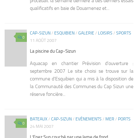
procédait la semaine dernière à des derniers essais
qualificatifs en baie de Douarnenez et...
CAP-SIZUN
/
ESQUIBIEN
/
GALERIE
/
LOISIRS
/
SPORTS
0
11 AOÛT 2007
La piscine du Cap-Sizun
Aquacap en chantier Prévision d’ouverture :
septembre 2007 Le site choisi se trouve sur la
commune d’Esquibien qui a mis à la disposition de
la Communauté des Communes du Cap Sizun une
réserve foncière...
BATEAUX
/
CAP-SIZUN
/
EVÈNEMENTS
/
MER
/
PORTS
0
24 MAI 2007
L’Enez Sun couché par une lame de fond