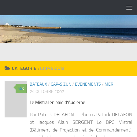
Skip to content
CATÉGORIE :
CAP-SIZUN
BATEAUX
/
CAP-SIZUN
/
EVÈNEMENTS
/
MER
0
24 OCTOBRE 2007
Le Mistral en baie d’Audierne
Par Patrick DELAFON – Photos Patrick DELAFON
et Jacques Alain SERGENT Le BPC Mistral
(Bâtiment de Projection et de Commandement),