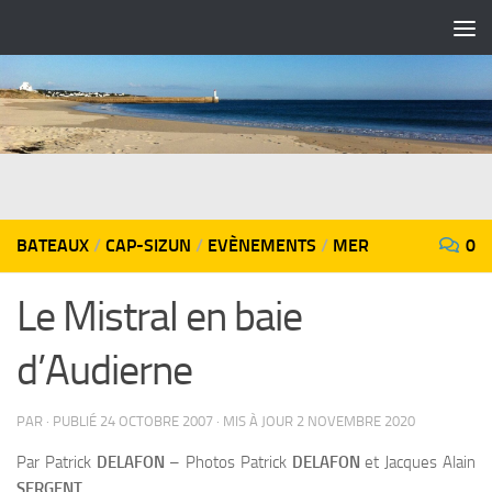
Skip to content
BATEAUX
/
CAP-SIZUN
/
EVÈNEMENTS
/
MER
0
Le Mistral en baie
d’Audierne
PAR
· PUBLIÉ
24 OCTOBRE 2007
· MIS À JOUR
2 NOVEMBRE 2020
Par Patrick
DELAFON
– Photos Patrick
DELAFON
et Jacques Alain
SERGENT