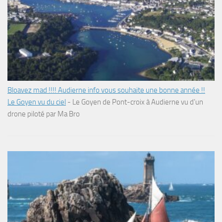
Bloavez mad !!!! Audierne info vous souhaite une bonne année !!
Le Goyen vu du ciel
-
Le Goyen de Pont-croix à Audierne vu d’un
drone piloté par Ma Bro