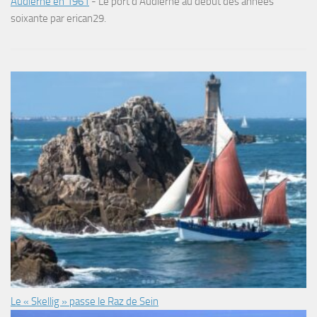
Audierne en 1961
-
Le port d’Audierne au début des années
soixante par erican29.
Le « Skellig » passe le Raz de Sein