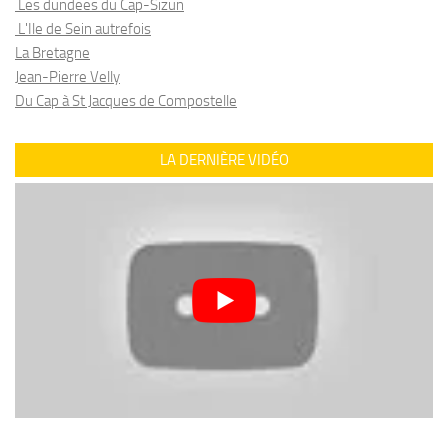
Les dundees du Cap-Sizun
L'Ile de Sein autrefois
La Bretagne
Jean-Pierre Velly
Du Cap à St Jacques de Compostelle
LA DERNIÈRE VIDÉO