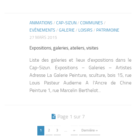
ANIMATIONS
/
CAP-SIZUN
/
COMMUNES
/
0
EVÈNEMENTS
/
GALERIE
/
LOISIRS
/
PATRIMOINE
27 MARS 2015
Expositions, galeries, ateliers, visites
Liste des galeries et lieux d’expositions dans le
Cap-Sizun. Expositions – Galeries – Artistes
Adresse La Galerie Peinture, sculture, bois 15, rue
Louis Pasteur Audierne A l’Ancre de Chine
Peinture 1, rue Marcelin Berthelot...
Page 1 sur 7
1
2
3
…
»
Dernière »