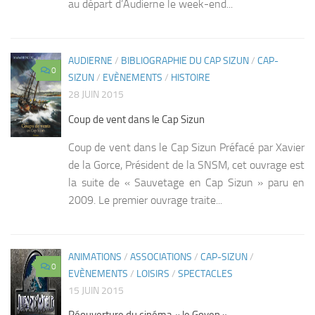
au départ d’Audierne le week-end...
AUDIERNE
/
BIBLIOGRAPHIE DU CAP SIZUN
/
CAP-
0
SIZUN
/
EVÈNEMENTS
/
HISTOIRE
28 JUIN 2015
Coup de vent dans le Cap Sizun
Coup de vent dans le Cap Sizun Préfacé par Xavier
de la Gorce, Président de la SNSM, cet ouvrage est
la suite de « Sauvetage en Cap Sizun » paru en
2009. Le premier ouvrage traite...
ANIMATIONS
/
ASSOCIATIONS
/
CAP-SIZUN
/
0
EVÈNEMENTS
/
LOISIRS
/
SPECTACLES
15 JUIN 2015
Réouverture du cinéma « le Goyen »