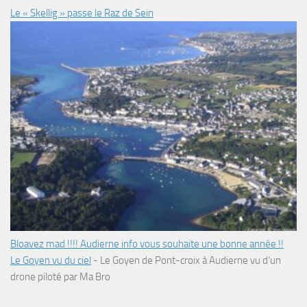
Le « Skellig » passe le Raz de Sein
Bloavez mad !!!! Audierne info vous souhaite une bonne année !!
Le Goyen vu du ciel
-
Le Goyen de Pont-croix à Audierne vu d’un
drone piloté par Ma Bro