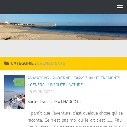
Skip to content
CATÉGORIE :
EVÈNEMENTS
ANIMATIONS
/
AUDIERNE
/
CAP-SIZUN
/
EVÈNEMENTS
0
/
GÉNÉRAL
/
INSOLITE
/
NATURE
18 AVRIL 2022
Sur les traces de « CHARCOT »
Il paraît que l’aventure, c’est quelque chose qui se
raconte. Ce n’est pas moi qui le dit c’est …… Paul