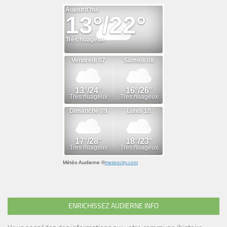
Météo Audierne
©
meteocity.com
ENRICHISSEZ AUDIERNE INFO