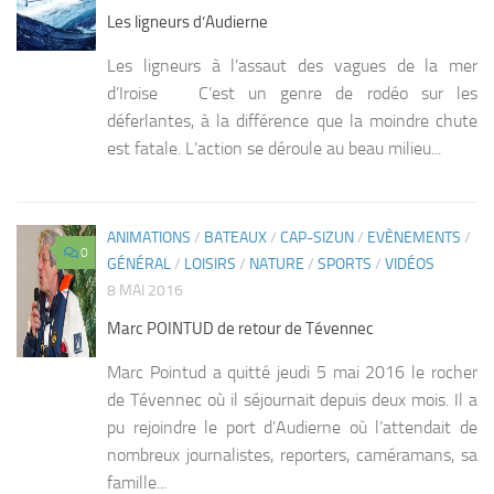
Les ligneurs d’Audierne
Les ligneurs à l’assaut des vagues de la mer
d’Iroise C’est un genre de rodéo sur les
déferlantes, à la différence que la moindre chute
est fatale. L’action se déroule au beau milieu...
ANIMATIONS
/
BATEAUX
/
CAP-SIZUN
/
EVÈNEMENTS
/
0
GÉNÉRAL
/
LOISIRS
/
NATURE
/
SPORTS
/
VIDÉOS
8 MAI 2016
Marc POINTUD de retour de Tévennec
Marc Pointud a quitté jeudi 5 mai 2016 le rocher
de Tévennec où il séjournait depuis deux mois. Il a
pu rejoindre le port d’Audierne où l’attendait de
nombreux journalistes, reporters, caméramans, sa
famille...