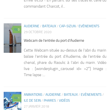
Emile Victor ! En partant sur ses traces et celle du
commandant Charcot, il...
AUDIERNE
/
BATEAUX
/
CAP-SIZUN
/
EVÈNEMENTS
0
29 OCTOBRE 2020
Webcam de l’entrée du port d’Audierne
Cette Webcam située au-dessus de l’abri du marin
balaie l’entrée du port d’Audierne, de l’entrée du
chenal, phare du Raoulic à l’abri du marin. Vidéo
live : [wonderplugin_carousel id= »2″] Image :
Time lapse :...
ANIMATIONS
/
AUDIERNE
/
BATEAUX
/
EVÈNEMENTS
/
1
ILE DE SEIN
/
PHARES
/
VIDÉOS
27 JANVIER 2018