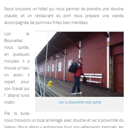
Nous trouvons un hôtel qui nous permet de prendre une douche
chaude, et un restaurant du port nous prépare une viande
accompagnée de pommes frites bien méritées.
Loïc le
Bourvellec
nous quitte,
en quelques
minutes il a
trouvé un taxi,
un avion, il
repart pour
son travail qui
l’ attend lundi
matin.
Loïc Le Bourvellec nous quitte
Par la suite
nous trouvons un local aménagé avec douche et wc à proximité du
bateau. Nous allons y entreposer tous nos vêtements trempés, les