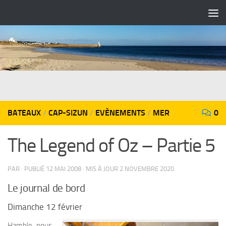
Skip to content
BATEAUX
/
CAP-SIZUN
/
EVÈNEMENTS
/
MER
0
The Legend of Oz – Partie 5
PAR
· PUBLIÉ
12 MAI 2008
· MIS À JOUR
2 NOVEMBRE 2020
Le journal de bord
Dimanche 12 février
Hamble, nous