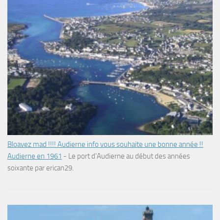
Bloavez mad !!!! Audierne info vous souhaite une bonne année !!
Audierne en 1961
-
Le port d’Audierne au début des années
soixante par erican29.