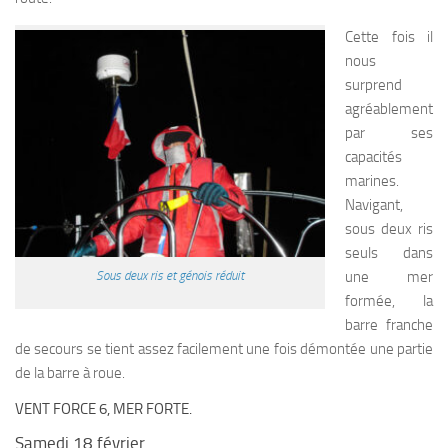
Cette fois il
nous
surprend
agréablement
par ses
capacités
marines.
Navigant,
sous deux ris
seuls dans
une mer
Sous deux ris et génois réduit
formée, la
barre franche
de secours se tient assez facilement une fois démontée une partie
de la barre à roue.
VENT FORCE 6, MER FORTE.
Samedi 18 février