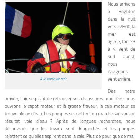
Nous arrivons
à Brighton
dans la nuit
vers 22H00, la
mer est
agitée, force 3
à 4, vent de
sud Ouest,
nous
naviguons
vent arrière.
A la barre de nuit
Dès notre
arrivée, Loïc se plaint de retrouver ses chaussures mouillées, nous
ouvrons le capot moteur et là grosse frayeur, la cale moteur se
trouve pleine d’eau. Les pompes se mettent en marche sans aucun
résultat, voie d’eau ? Après de longues recherches, nous
découvrons que les tuyaux sont débranchés et les pompes
rejettent ce qu’elles aspirent dans la cale. Plus de peur que de mal,