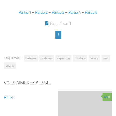
Partie 1
–
Partie 2
–
Partie 3
–
Partie 4
–
Partie 6
Page 1 sur 1
1
Étiquettes :
bateaux
bretagne
cap-sizun
finistère
loisirs
mer
sports
VOUS AIMEREZ AUSSI...
Hôtels
0
0