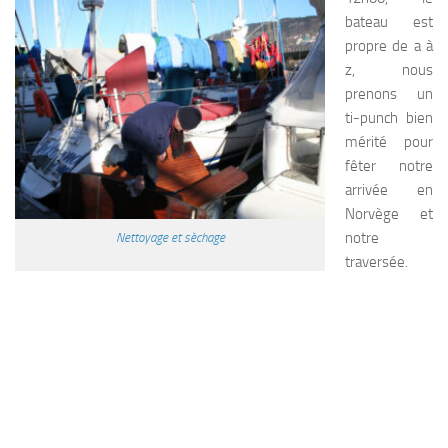
bateau est
propre de a à
z, nous
prenons un
ti-punch bien
mérité pour
fêter notre
arrivée en
Norvège et
notre
Nettoyage et sèchage
traversée.