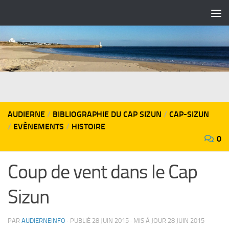
Skip to content
AUDIERNE
/
BIBLIOGRAPHIE DU CAP SIZUN
/
CAP-SIZUN
/
EVÈNEMENTS
/
HISTOIRE
0
Coup de vent dans le Cap
Sizun
PAR
AUDIERNEINFO
· PUBLIÉ
28 JUIN 2015
· MIS À JOUR
28 JUIN 2015