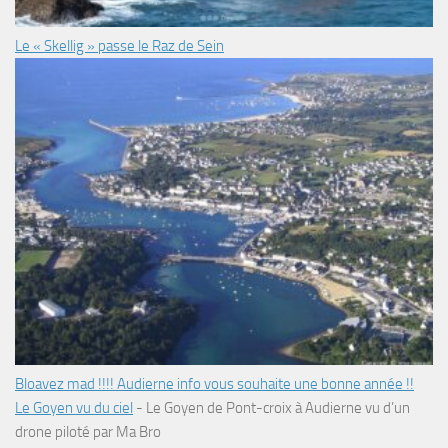
Le « Skellig » passe le Raz de Sein
Bloavez mad !!!! Audierne info vous souhaite une bonne année !!
Le Goyen vu du ciel
-
Le Goyen de Pont-croix à Audierne vu d’un
drone piloté par Ma Bro