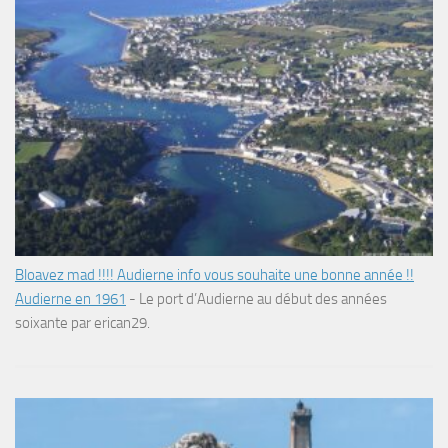
Bloavez mad !!!! Audierne info vous souhaite une bonne année !!
Audierne en 1961
-
Le port d’Audierne au début des années
soixante par erican29.