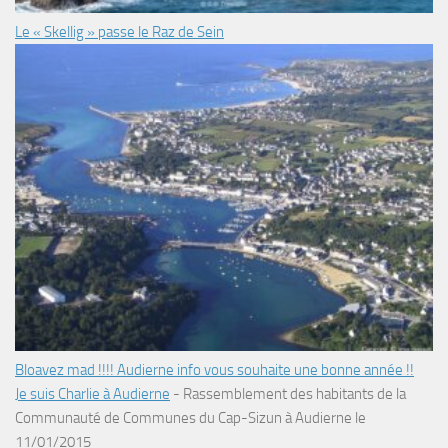
Le « Skellig » passe le Raz de Sein
Bloavez mad !!!! Audierne info vous souhaite une bonne année !!
Je suis Charlie à Audierne
-
Rassemblement des habitants de la
Communauté de Communes du Cap-Sizun à Audierne le
11/01/2015