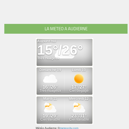
LA METEO A AUDIERNE
Météo Audierne
©
meteocity.com