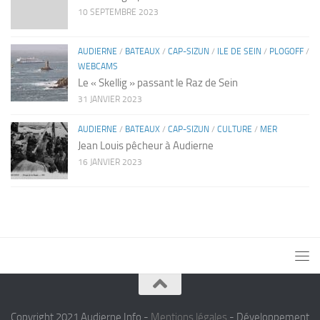
10 SEPTEMBRE 2023
AUDIERNE
/
BATEAUX
/
CAP-SIZUN
/
ILE DE SEIN
/
PLOGOFF
/
WEBCAMS
Le « Skellig » passant le Raz de Sein
31 JANVIER 2023
AUDIERNE
/
BATEAUX
/
CAP-SIZUN
/
CULTURE
/
MER
Jean Louis pêcheur à Audierne
16 JANVIER 2023
Copyright 2021 Audierne Info -
Mentions légales
- Développement