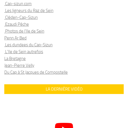
Cap-sizun.com
Les ligneurs du Raz de Sein
Cléden-Cap-Sizun
Ezaudi Pêche
Photos de l'Ile de Sein
Penn Ar Bed
Les dundees du Cap-Sizun
L'Ile de Sein autrefois
La Bretagne
Jean-Pierre Velly
Du Cap à St Jacques de Compostelle
LA DERNIÈRE VIDÉO