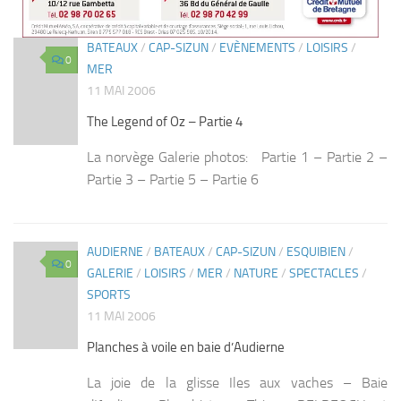
BATEAUX
/
CAP-SIZUN
/
EVÈNEMENTS
/
LOISIRS
/
0
MER
11 MAI 2006
The Legend of Oz – Partie 4
La norvège Galerie photos: Partie 1 – Partie 2 –
Partie 3 – Partie 5 – Partie 6
AUDIERNE
/
BATEAUX
/
CAP-SIZUN
/
ESQUIBIEN
/
0
GALERIE
/
LOISIRS
/
MER
/
NATURE
/
SPECTACLES
/
SPORTS
11 MAI 2006
Planches à voile en baie d’Audierne
La joie de la glisse Iles aux vaches – Baie