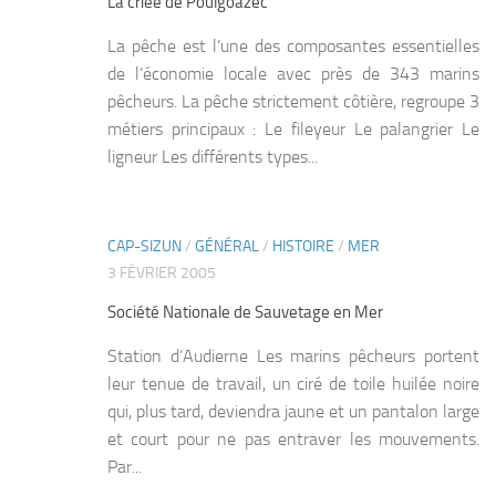
La criée de Poulgoazec
La pêche est l’une des composantes essentielles
de l’économie locale avec près de 343 marins
pêcheurs. La pêche strictement côtière, regroupe 3
métiers principaux : Le fileyeur Le palangrier Le
ligneur Les différents types...
CAP-SIZUN
/
GÉNÉRAL
/
HISTOIRE
/
MER
2
3 FÉVRIER 2005
Société Nationale de Sauvetage en Mer
Station d’Audierne Les marins pêcheurs portent
leur tenue de travail, un ciré de toile huilée noire
qui, plus tard, deviendra jaune et un pantalon large
et court pour ne pas entraver les mouvements.
Par...