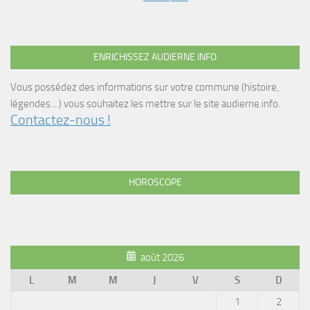
ENRICHISSEZ AUDIERNE INFO
Vous possédez des informations sur votre commune (histoire,
légendes....) vous souhaitez les mettre sur le site audierne.info.
Contactez-nous !
HOROSCOPE
août 2026
L
M
M
J
V
S
D
1
2