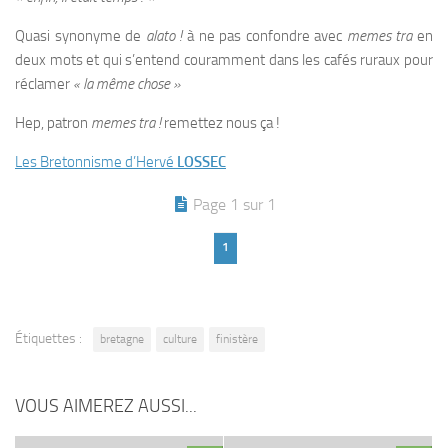
Quasi synonyme de
alato !
à ne pas confondre avec
memes tra
en
deux mots et qui s’entend couramment dans les cafés ruraux pour
réclamer
« la même chose »
Hep, patron
memes tra !
remettez nous ça !
Les Bretonnisme d’Hervé
LOSSEC
Page 1 sur 1
1
Étiquettes :
bretagne
culture
finistère
VOUS AIMEREZ AUSSI...