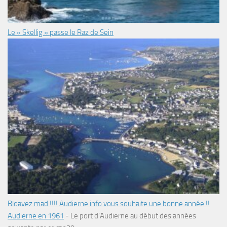
Le « Skellig » passe le Raz de Sein
Bloavez mad !!!! Audierne info vous souhaite une bonne année !!
Audierne en 1961
-
Le port d’Audierne au début des années