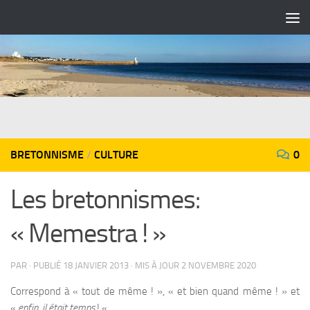
Skip to content
BRETONNISME
/
CULTURE
0
Les bretonnismes:
« Memestra ! »
PAR
· PUBLIÉ
18 JANVIER 2013
· MIS À JOUR
2 NOVEMBRE 2020
Correspond à « tout de même ! », « et bien quand même ! » et
«
enfin, il était temps
! «