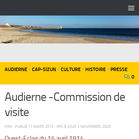
Skip to content
AUDIERNE
/
CAP-SIZUN
/
CULTURE
/
HISTOIRE
/
PRESSE
0
Audierne -Commission de
visite
PAR
· PUBLIÉ
11 MARS 2012
· MIS À JOUR
2 NOVEMBRE 2020
Ouest-Eclair du 15 avril 1914