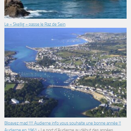
Le « Skellig » passe le Raz de Sein
Bloavez mad !!!! Audierne info vous souhaite une bonne année !!
Audierne en 1961
-
Le port d’Audierne au début des années