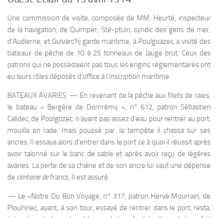
Une commission de visite, composée de MM. Heurté, inspecteur
de la navigation, de Quimper; Sté-ptuin, syndic des gens de mer,
d’Audierne, et Guivarc’hj garde maritime, à Poulgoazec, a visité des
bateaux de pêche de 10 à 25 tonneaux de Jauge brut. Ceux des
patrons qui ne possédaient pas tous les engins réglementaires ont
eu leurs rôles déposés d’office à l’inscription maritime.
BATEAUX AVARIES. — En revenant de la pêche aux filets de raies,
le bateau « Bergère de Domrémy », n° 612, patron Sébastien
Calidec, de Poolgozec, n’ayant pas assez d’eau pour rentrer au port,
mouilla en rade, mais poussé par. la tempête il chassa sur ses
ancres. Il essaya alors d’entrer dans le port ce à quoi il réussit après
avoir talonné sur le banc de sable et après avoir reçu de légères
avaries. La perte de sa chaîne et de son ancre lui vaut une dépense
de
centaine de
francs. Il est assuré.
— Le «Notre Du Bon Voyage, n° 317, patron Hervé Mourrain, de
Plouhinec, ayant, à son tour, essayé de rentrer dans le port, resta,