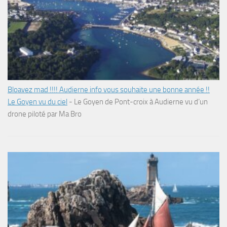
Bloavez mad !!!! Audierne info vous souhaite une bonne année !!
Le Goyen vu du ciel
-
Le Goyen de Pont-croix à Audierne vu d’un
drone piloté par Ma Bro