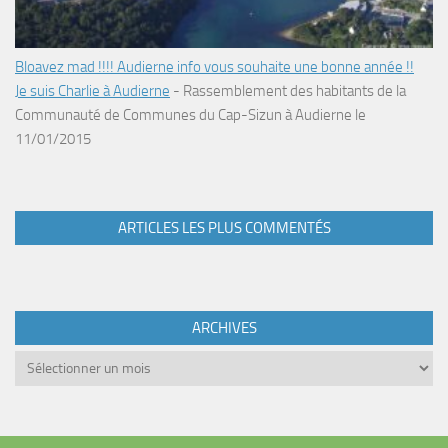
Bloavez mad !!!! Audierne info vous souhaite une bonne année !!
Je suis Charlie à Audierne
-
Rassemblement des habitants de la
Communauté de Communes du Cap-Sizun à Audierne le
11/01/2015
ARTICLES LES PLUS COMMENTÉS
ARCHIVES
Archives