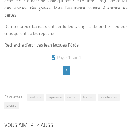
échoué sur le banc de sable qui obstrue l’entrée. Il reçut de ce fait
des avaries très graves. Mais l’assurance couvre là encore les
pertes.
De nombreux bateaux ont.perdu leurs engins de pèche, heureux
ceux qui ont pu les repêcher.
Recherche d’archives Jean Jacques
Pérès
Page 1 sur 1
1
Étiquettes :
audierne
cap-sizun
culture
histoire
ouest-éclair
presse
VOUS AIMEREZ AUSSI...