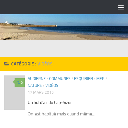
Skip to content
CATÉGORIE :
VIDÉOS
AUDIERNE
/
COMMUNES
/
ESQUIBIEN
/
MER
/
0
NATURE
/
VIDÉOS
17 MARS 2015
Un bol d’air du Cap-Sizun
On est habitué mais quand même…