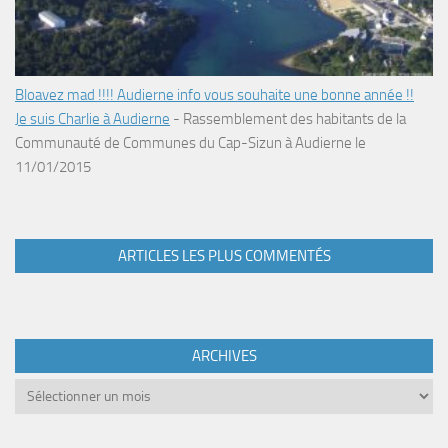
Bloavez mad !!!! Audierne info vous souhaite une bonne année !!
Je suis Charlie à Audierne
-
Rassemblement des habitants de la
Communauté de Communes du Cap-Sizun à Audierne le
11/01/2015
ARTICLES LES PLUS COMMENTÉS
ARCHIVES
Archives