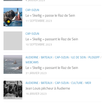
4 JANVIER 2025
CAP-SIZUN
Le « Skellig » passe le Raz de Sein
11 SEPTEMBRE 2023
CAP-SIZUN
Le « Skellig » passant le Raz de Sein
10 SEPTEMBRE 2023
AUDIERNE
/
BATEAUX
/
CAP-SIZUN
/
ILE DE SEIN
/
PLOGOFF
/
WEBCAMS
Le « Skellig » passant le Raz de Sein
31 JANVIER 2023
AUDIERNE
/
BATEAUX
/
CAP-SIZUN
/
CULTURE
/
MER
Jean Louis pêcheur à Audierne
16 JANVIER 2023