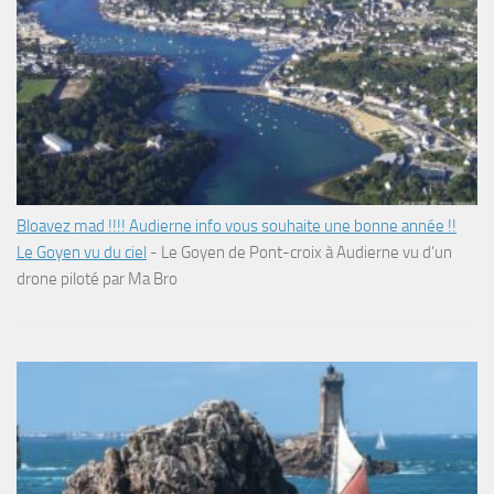
Bloavez mad !!!! Audierne info vous souhaite une bonne année !!
Le Goyen vu du ciel
-
Le Goyen de Pont-croix à Audierne vu d’un
drone piloté par Ma Bro