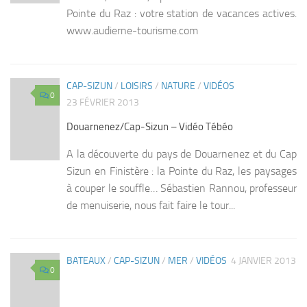
Pointe du Raz : votre station de vacances actives.
www.audierne-tourisme.com
CAP-SIZUN
/
LOISIRS
/
NATURE
/
VIDÉOS
0
23 FÉVRIER 2013
Douarnenez/Cap-Sizun – Vidéo Tébéo
A la découverte du pays de Douarnenez et du Cap
Sizun en Finistère : la Pointe du Raz, les paysages
à couper le souffle… Sébastien Rannou, professeur
de menuiserie, nous fait faire le tour...
BATEAUX
/
CAP-SIZUN
/
MER
/
VIDÉOS
4 JANVIER 2013
0