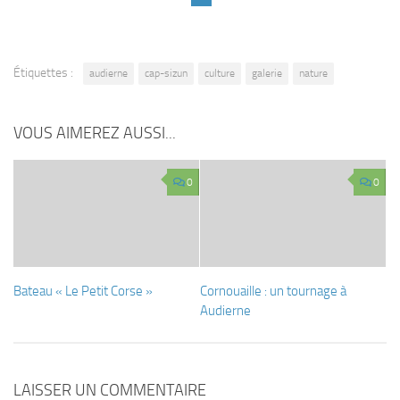
Étiquettes :
audierne
cap-sizun
culture
galerie
nature
VOUS AIMEREZ AUSSI...
0
0
Bateau « Le Petit Corse »
Cornouaille : un tournage à
Audierne
LAISSER UN COMMENTAIRE