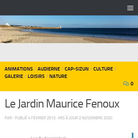
Skip to content
ANIMATIONS
/
AUDIERNE
/
CAP-SIZUN
/
CULTURE
/
GALERIE
/
LOISIRS
/
NATURE
0
Le Jardin Maurice Fenoux
PAR
· PUBLIÉ
4 FÉVRIER 2013
· MIS À JOUR
2 NOVEMBRE 2020