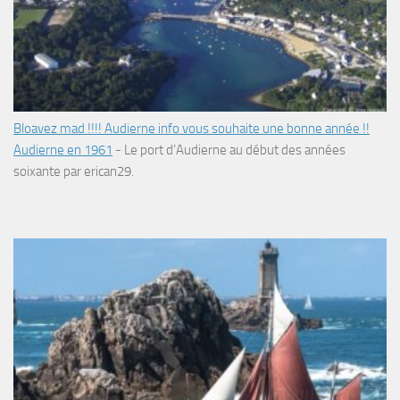
Bloavez mad !!!! Audierne info vous souhaite une bonne année !!
Audierne en 1961
-
Le port d’Audierne au début des années
soixante par erican29.