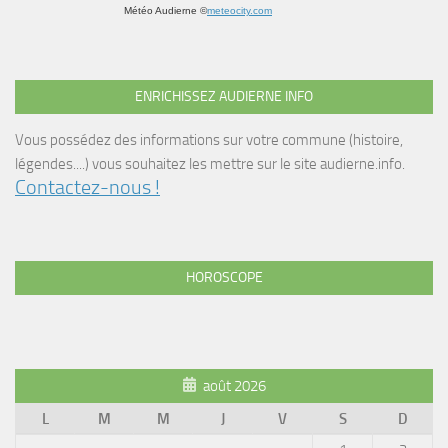
Météo Audierne
©
meteocity.com
ENRICHISSEZ AUDIERNE INFO
Vous possédez des informations sur votre commune (histoire,
légendes....) vous souhaitez les mettre sur le site audierne.info.
Contactez-nous !
HOROSCOPE
août 2026
L
M
M
J
V
S
D