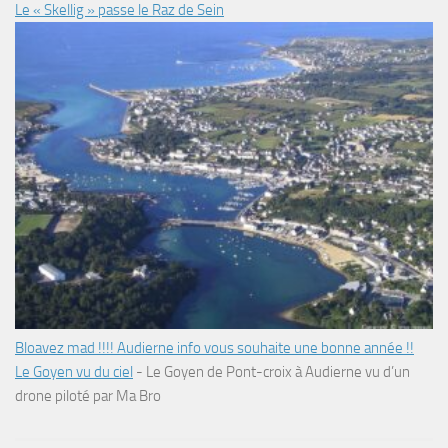
Le « Skellig » passe le Raz de Sein
Bloavez mad !!!! Audierne info vous souhaite une bonne année !!
Le Goyen vu du ciel
-
Le Goyen de Pont-croix à Audierne vu d’un
drone piloté par Ma Bro