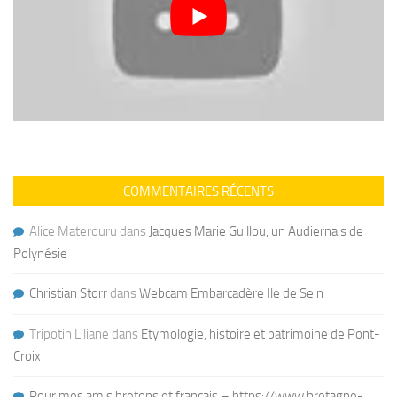
COMMENTAIRES RÉCENTS
Alice Materouru
dans
Jacques Marie Guillou, un Audiernais de
Polynésie
Christian Storr
dans
Webcam Embarcadère Ile de Sein
Tripotin Liliane
dans
Etymologie, histoire et patrimoine de Pont-
Croix
Pour mes amis bretons et français – https://www.bretagne-