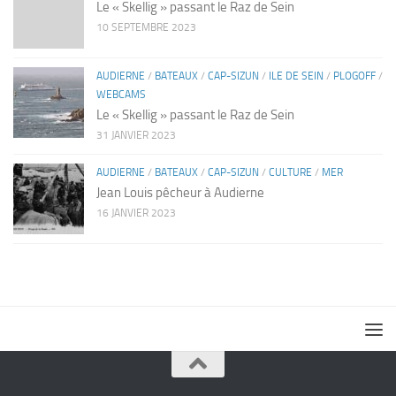
Le « Skellig » passant le Raz de Sein
10 SEPTEMBRE 2023
AUDIERNE
/
BATEAUX
/
CAP-SIZUN
/
ILE DE SEIN
/
PLOGOFF
/
WEBCAMS
Le « Skellig » passant le Raz de Sein
31 JANVIER 2023
AUDIERNE
/
BATEAUX
/
CAP-SIZUN
/
CULTURE
/
MER
Jean Louis pêcheur à Audierne
16 JANVIER 2023