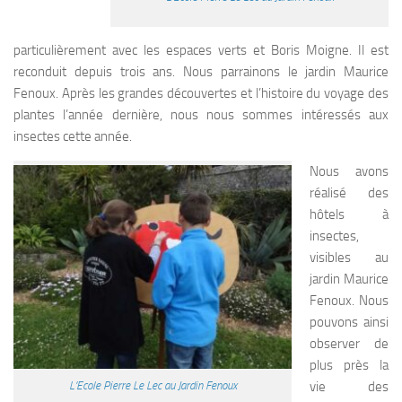
particulièrement avec les espaces verts et Boris Moigne. Il est
reconduit depuis trois ans. Nous parrainons le jardin Maurice
Fenoux. Après les grandes découvertes et l’histoire du voyage des
plantes l’année dernière, nous nous sommes intéressés aux
insectes cette année.
Nous avons
réalisé des
hôtels à
insectes,
visibles au
jardin Maurice
Fenoux. Nous
pouvons ainsi
observer de
plus près la
vie des
L’Ecole Pierre Le Lec au Jardin Fenoux