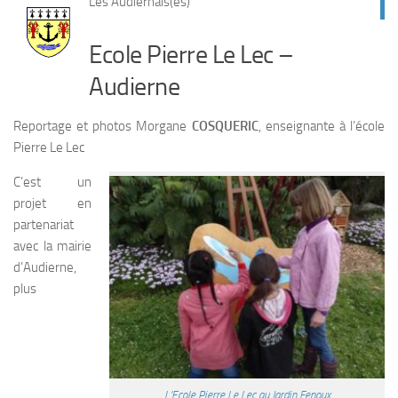
Les Audiernais(es)
Ecole Pierre Le Lec –
Audierne
Reportage et photos Morgane
COSQUERIC
, enseignante à l’école
Pierre Le Lec
C’est un
projet en
partenariat
avec la mairie
d’Audierne,
plus
L’Ecole Pierre Le Lec au Jardin Fenoux