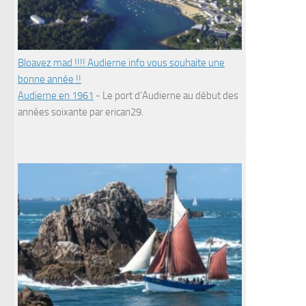
Bloavez mad !!!! Audierne info vous souhaite une
bonne année !!
Audierne en 1961
-
Le port d’Audierne au début des
années soixante par erican29.