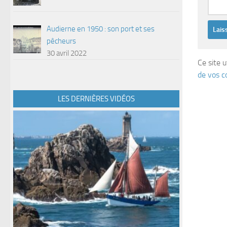
Audierne en 1950 : son port et ses
pêcheurs
30 avril 2022
Ce site u
de vos c
LES DERNIÈRES VIDÉOS