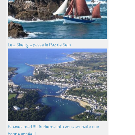
Le « Skellig » passe le Raz de Sein
Bloavez mad !!!! Audierne info vous souhaite une
bonne année !!