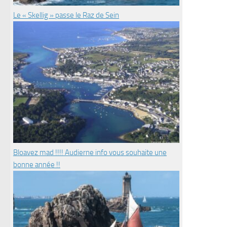
Le « Skellig » passe le Raz de Sein
Bloavez mad !!!! Audierne info vous souhaite une
bonne année !!