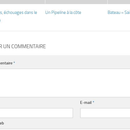
s, échouages dans le
Un Pipeline à la côte
Bateau « Sai
n
ER UN COMMENTAIRE
entaire
*
E-mail
*
web