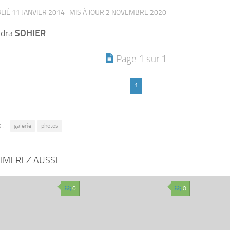
BLIÉ
11 JANVIER 2014
· MIS À JOUR
2 NOVEMBRE 2020
ndra
SOHIER
Page 1 sur 1
1
 :
galerie
photos
IMEREZ AUSSI...
0
0