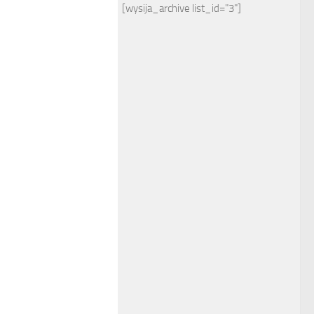
[wysija_archive list_id="3"]