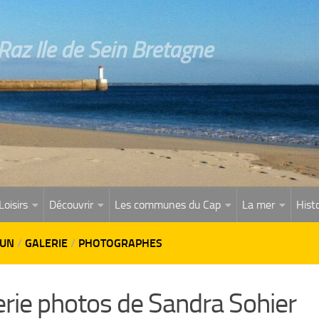
az Ile de Sein Bretagne
Loisirs
Découvrir
Les communes du Cap
La mer
Histo
ZUN
/
GALERIE
/
PHOTOGRAPHES
erie photos de Sandra Sohier