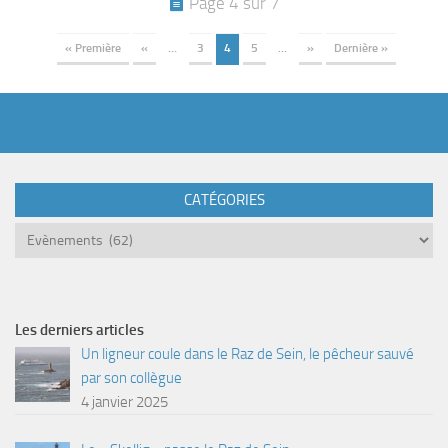
Page 4 sur 7
« Première
«
…
3
4
5
…
»
Dernière »
CATÉGORIES
Catégories
Les derniers articles
Un ligneur coule dans le Raz de Sein, le pêcheur sauvé
par son collègue
4 janvier 2025