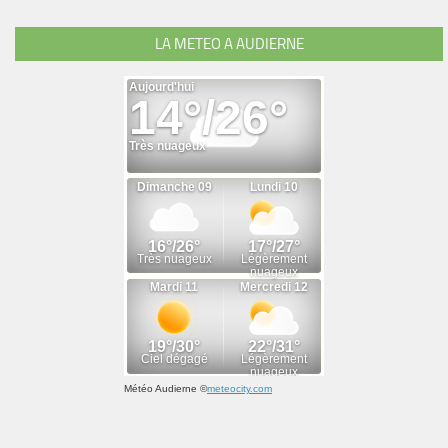
LA METEO A AUDIERNE
Météo Audierne
©
meteocity.com