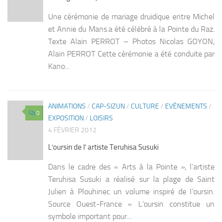
Une cérémonie de mariage druidique entre Michel
et Annie du Mans.a été célébré à la Pointe du Raz.
Texte Alain PERROT – Photos Nicolas GOYON,
Alain PERROT Cette cérémonie a été conduite par
Kano...
ANIMATIONS
/
CAP-SIZUN
/
CULTURE
/
EVÈNEMENTS
/
0
EXPOSITION
/
LOISIRS
4 FÉVRIER 2012
L’oursin de l’ artiste Teruhisa Susuki
Dans le cadre des « Arts à la Pointe », l’artiste
Teruhisa Susuki a réalisé sur la plage de Saint
Julien à Plouhinec un volume inspiré de l’oursin.
Source Ouest-France « L’oursin constitue un
symbole important pour...