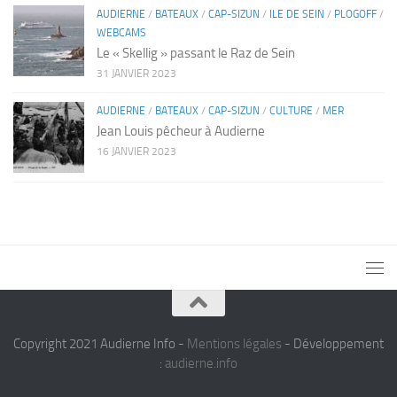
AUDIERNE
/
BATEAUX
/
CAP-SIZUN
/
ILE DE SEIN
/
PLOGOFF
/
WEBCAMS
Le « Skellig » passant le Raz de Sein
31 JANVIER 2023
AUDIERNE
/
BATEAUX
/
CAP-SIZUN
/
CULTURE
/
MER
Jean Louis pêcheur à Audierne
16 JANVIER 2023
Copyright 2021 Audierne Info -
Mentions légales
- Développement
:
audierne.info