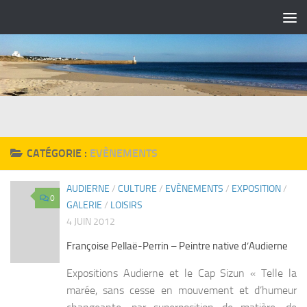
Skip to content
CATÉGORIE :
EVÈNEMENTS
AUDIERNE
/
CULTURE
/
EVÈNEMENTS
/
EXPOSITION
/
0
GALERIE
/
LOISIRS
4 JUIN 2012
Françoise Pellaë-Perrin – Peintre native d’Audierne
Expositions Audierne et le Cap Sizun « Telle la
marée, sans cesse en mouvement et d’humeur