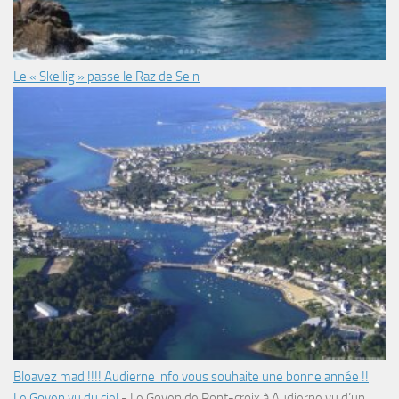
Le « Skellig » passe le Raz de Sein
Bloavez mad !!!! Audierne info vous souhaite une bonne année !!
Le Goyen vu du ciel
-
Le Goyen de Pont-croix à Audierne vu d’un