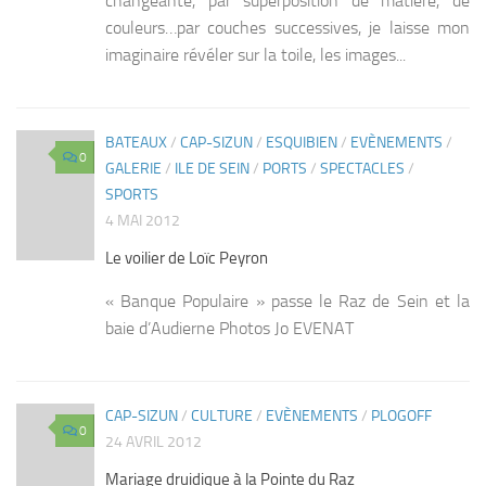
changeante, par superposition de matière, de
couleurs…par couches successives, je laisse mon
imaginaire révéler sur la toile, les images...
BATEAUX
/
CAP-SIZUN
/
ESQUIBIEN
/
EVÈNEMENTS
/
0
GALERIE
/
ILE DE SEIN
/
PORTS
/
SPECTACLES
/
SPORTS
4 MAI 2012
Le voilier de Loïc Peyron
« Banque Populaire » passe le Raz de Sein et la
baie d’Audierne Photos Jo EVENAT
CAP-SIZUN
/
CULTURE
/
EVÈNEMENTS
/
PLOGOFF
0
24 AVRIL 2012
Mariage druidique à la Pointe du Raz