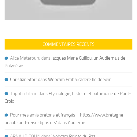
COMMENTAIRES RÉCENTS
Alice Materouru
dans
Jacques Marie Guillou, un Audiernais de
Polynésie
Christian Storr
dans
Webcam Embarcadère Ile de Sein
Tripotin Liliane
dans
Etymologie, histoire et patrimoine de Pont-
Croix
Pour mes amis bretons et français – https://www.bretagne-
urlaub-und-reise-tipps.de/
dans
Audierne
ARNAUD COLIN
dans
Webcam Pointe du Raz