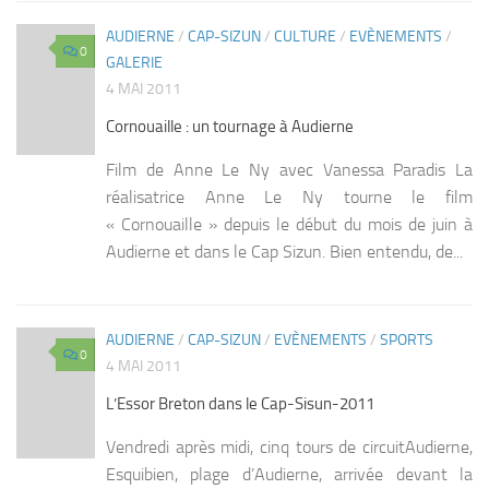
AUDIERNE
/
CAP-SIZUN
/
CULTURE
/
EVÈNEMENTS
/
0
GALERIE
4 MAI 2011
Cornouaille : un tournage à Audierne
Film de Anne Le Ny avec Vanessa Paradis La
réalisatrice Anne Le Ny tourne le film
« Cornouaille » depuis le début du mois de juin à
Audierne et dans le Cap Sizun. Bien entendu, de...
AUDIERNE
/
CAP-SIZUN
/
EVÈNEMENTS
/
SPORTS
0
4 MAI 2011
L’Essor Breton dans le Cap-Sisun-2011
Vendredi après midi, cinq tours de circuitAudierne,
Esquibien, plage d’Audierne, arrivée devant la