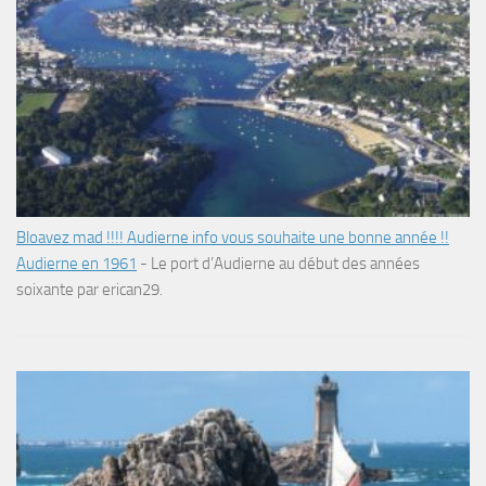
Bloavez mad !!!! Audierne info vous souhaite une bonne année !!
Audierne en 1961
-
Le port d’Audierne au début des années
soixante par erican29.