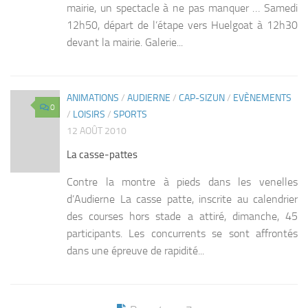
mairie, un spectacle à ne pas manquer … Samedi
12h50, départ de l’étape vers Huelgoat à 12h30
devant la mairie. Galerie...
ANIMATIONS
/
AUDIERNE
/
CAP-SIZUN
/
EVÈNEMENTS
0
/
LOISIRS
/
SPORTS
12 AOÛT 2010
La casse-pattes
Contre la montre à pieds dans les venelles
d’Audierne La casse patte, inscrite au calendrier
des courses hors stade a attiré, dimanche, 45
participants. Les concurrents se sont affrontés
dans une épreuve de rapidité...