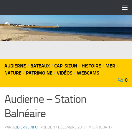
Skip to content
AUDIERNE
/
BATEAUX
/
CAP-SIZUN
/
HISTOIRE
/
MER
/
NATURE
/
PATRIMOINE
/
VIDÉOS
/
WEBCAMS
0
Audierne – Station
Balnéaire
PAR
AUDIERNEINFO
· PUBLIÉ
17 DÉCEMBRE 2017
· MIS À JOUR
17