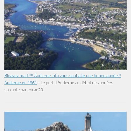
Bloavez mad !!!! Audierne info vous souhaite une bonne année !!
Audierne en 1961
-
Le port d’Audierne au début des années
soixante par erican29.