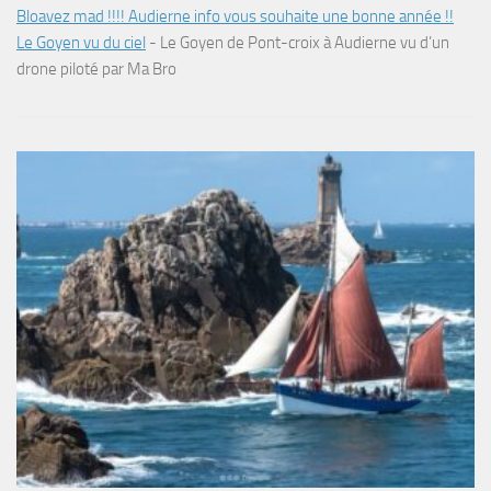
Bloavez mad !!!! Audierne info vous souhaite une bonne année !!
Le Goyen vu du ciel
-
Le Goyen de Pont-croix à Audierne vu d’un
drone piloté par Ma Bro