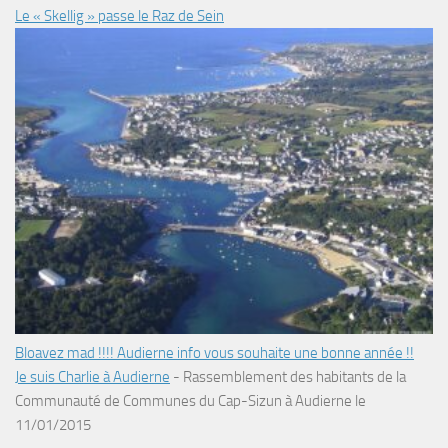
Le « Skellig » passe le Raz de Sein
Bloavez mad !!!! Audierne info vous souhaite une bonne année !!
Je suis Charlie à Audierne
-
Rassemblement des habitants de la
Communauté de Communes du Cap-Sizun à Audierne le
11/01/2015