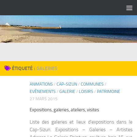
Skip to content
ÉTIQUETÉ :
GALERIES
ANIMATIONS
/
CAP-SIZUN
/
COMMUNES
/
0
EVÈNEMENTS
/
GALERIE
/
LOISIRS
/
PATRIMOINE
27 MARS 2015
Expositions, galeries, ateliers, visites
Liste des galeries et lieux d’expositions dans le
Cap-Sizun. Expositions – Galeries – Artistes