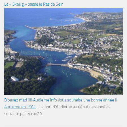
Le « Skellig » passe le Raz de Sein
Bloavez mad !!!! Audierne info vous souhaite une bonne année !!
Audierne en 1961
-
Le port d’Audierne au début des années
soixante par erican29.