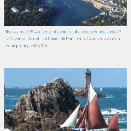
Bloavez mad !!!! Audierne info vous souhaite une bonne année !!
Le Goyen vu du ciel
-
Le Goyen de Pont-croix à Audierne vu d’un
drone piloté par Ma Bro