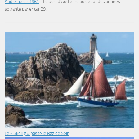
Audierne en 1961
-
Le port d’Audierne au début des années
soixante par erican29.
Le « Skellig » passe le Raz de Sein