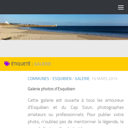
Skip to content
ÉTIQUETÉ :
GALERIE
COMMUNES
/
ESQUIBIEN
/
GALERIE
16 MARS 2015
0
Galerie photos d’Esquibien
Cette galerie est ouverte à tous les amoureux
d’Esquibien et du Cap Sizun, photographes
amateurs ou professionnels. Pour publier votre
photo, n’oubliez pas de mentionner la légende, le