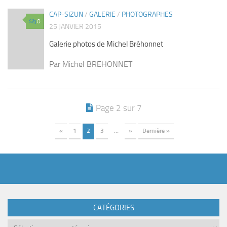
CAP-SIZUN
/
GALERIE
/
PHOTOGRAPHES
0
25 JANVIER 2015
Galerie photos de Michel Bréhonnet
Par Michel BREHONNET
Page 2 sur 7
«
1
2
3
…
»
Dernière »
CATÉGORIES
Catégories