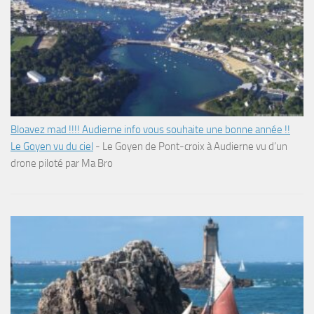
Bloavez mad !!!! Audierne info vous souhaite une bonne année !!
Le Goyen vu du ciel
-
Le Goyen de Pont-croix à Audierne vu d’un
drone piloté par Ma Bro