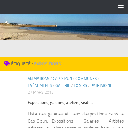
Skip to content
ÉTIQUETÉ :
EXPOSITIONS
ANIMATIONS
/
CAP-SIZUN
/
COMMUNES
/
0
EVÈNEMENTS
/
GALERIE
/
LOISIRS
/
PATRIMOINE
27 MARS 2015
Expositions, galeries, ateliers, visites
Liste des galeries et lieux d’expositions dans le
Cap-Sizun. Expositions – Galeries – Artistes