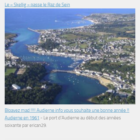
Le « Skellig » passe le Raz de Sein
Bloavez mad !!!! Audierne info vous souhaite une bonne année !!
Audierne en 1961
-
Le port d’Audierne au début des années
soixante par erican29.