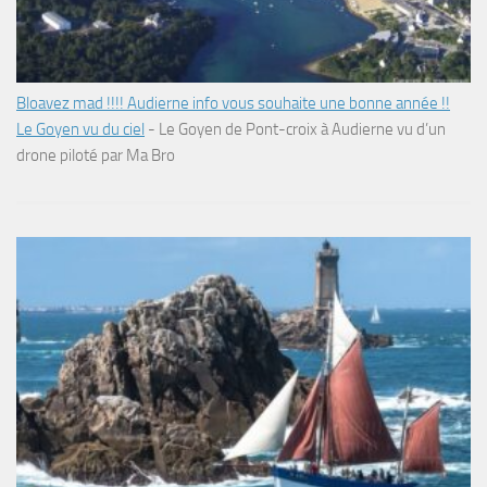
Bloavez mad !!!! Audierne info vous souhaite une bonne année !!
Le Goyen vu du ciel
-
Le Goyen de Pont-croix à Audierne vu d’un
drone piloté par Ma Bro