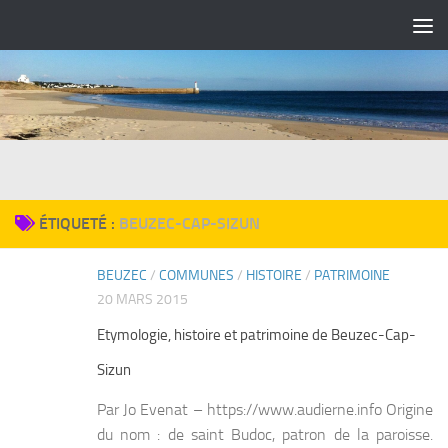
Skip to content
ÉTIQUETÉ :
BEUZEC-CAP-SIZUN
BEUZEC
/
COMMUNES
/
HISTOIRE
/
PATRIMOINE
0
20 MARS 2015
Etymologie, histoire et patrimoine de Beuzec-Cap-
Sizun
Par Jo Evenat – https://www.audierne.info Origine
du nom : de saint Budoc, patron de la paroisse.