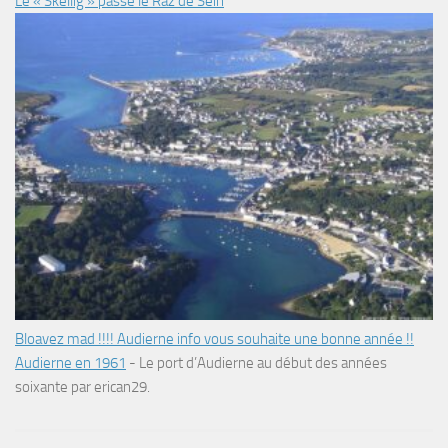
Le « Skellig » passe le Raz de Sein
Bloavez mad !!!! Audierne info vous souhaite une bonne année !!
Audierne en 1961
-
Le port d’Audierne au début des années
soixante par erican29.