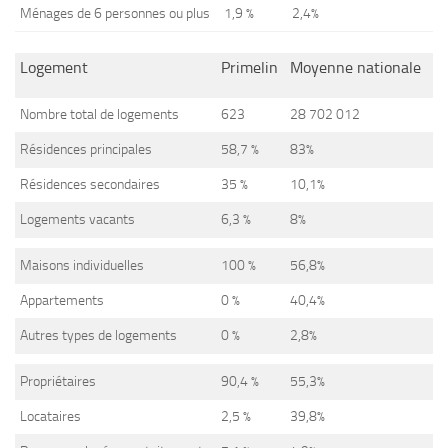
Ménages de 6 personnes ou plus
1,9 %
2,4%
Logement
Primelin
Moyenne nationale
Nombre total de logements
623
28 702 012
Résidences principales
58,7 %
83%
Résidences secondaires
35 %
10,1%
Logements vacants
6,3 %
8%
Maisons individuelles
100 %
56,8%
Appartements
0 %
40,4%
Autres types de logements
0 %
2,8%
Propriétaires
90,4 %
55,3%
Locataires
2,5 %
39,8%