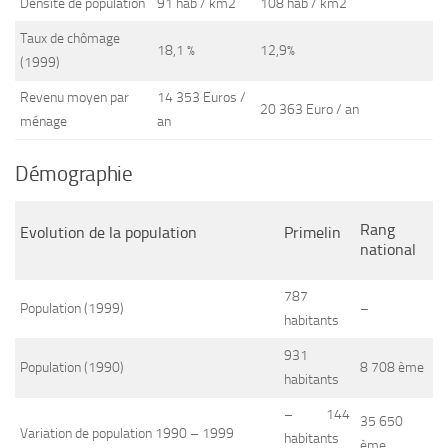
Densité de population
91 hab / km2
108 hab / km2
Taux de chômage
18,1 %
12,9%
(1999)
Revenu moyen par
14 353 Euros /
20 363 Euro / an
ménage
an
Démographie
Rang
Evolution de la population
Primelin
national
787
Population (1999)
–
habitants
931
Population (1990)
8 708 ème
habitants
– 144
35 650
Variation de population 1990 – 1999
habitants
ème