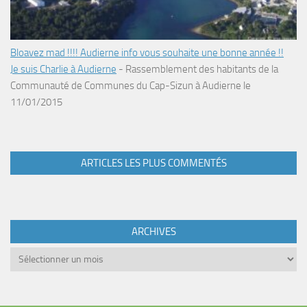
Bloavez mad !!!! Audierne info vous souhaite une bonne année !!
Je suis Charlie à Audierne
-
Rassemblement des habitants de la
Communauté de Communes du Cap-Sizun à Audierne le
11/01/2015
ARTICLES LES PLUS COMMENTÉS
ARCHIVES
Archives