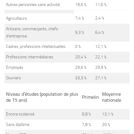
Autres personnes sans activité
19,6 %
11,6 %
7,4 %
2,4 %
Agriculteurs
Artisans, commerçants, chefs
9,3 %
6,4 %
d’entreprise
Cadres, professions intellectuelles
0 %
12,1 %
Professions intermédiaires
20,4 %
22,1 %
Employés
29,6 %
29,9 %
Ouvriers
33,3 %
27,1 %
Niveau d’études (population de plus
Moyenne
Primelin
de 15 ans)
nationale
Encore scolarisé
6,8 %
13,1 %
Sans diplôme
7,8 %
20 %