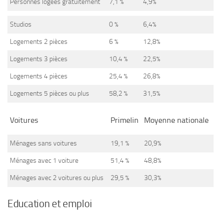
Personnes logées gratuitement
7,1 %
4,9%
Studios
0 %
6,4%
Logements 2 pièces
6 %
12,8%
Logements 3 pièces
10,4 %
22,5%
Logements 4 pièces
25,4 %
26,8%
Logements 5 pièces ou plus
58,2 %
31,5%
Voitures
Primelin
Moyenne nationale
Ménages sans voitures
19,1 %
20,9%
Ménages avec 1 voiture
51,4 %
48,8%
Ménages avec 2 voitures ou plus
29,5 %
30,3%
Education et emploi