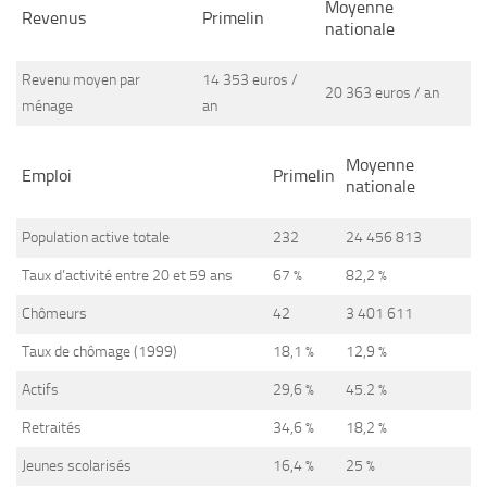
Moyenne
Revenus
Primelin
nationale
Revenu moyen par
14 353 euros /
20 363 euros / an
ménage
an
Moyenne
Emploi
Primelin
nationale
Population active totale
232
24 456 813
Taux d’activité entre 20 et 59 ans
67 %
82,2 %
Chômeurs
42
3 401 611
Taux de chômage (1999)
18,1 %
12,9 %
Actifs
29,6 %
45.2 %
Retraités
34,6 %
18,2 %
Jeunes scolarisés
16,4 %
25 %