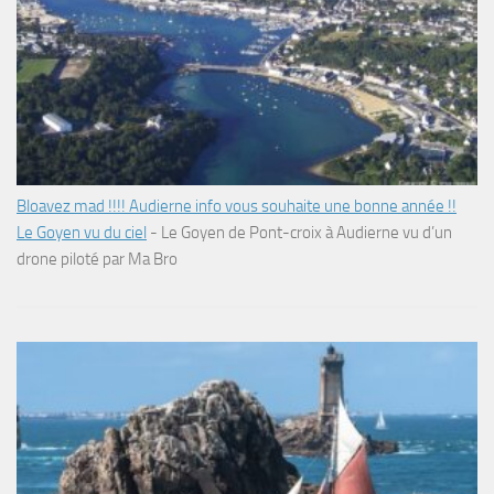
Bloavez mad !!!! Audierne info vous souhaite une bonne année !!
Le Goyen vu du ciel
-
Le Goyen de Pont-croix à Audierne vu d’un
drone piloté par Ma Bro