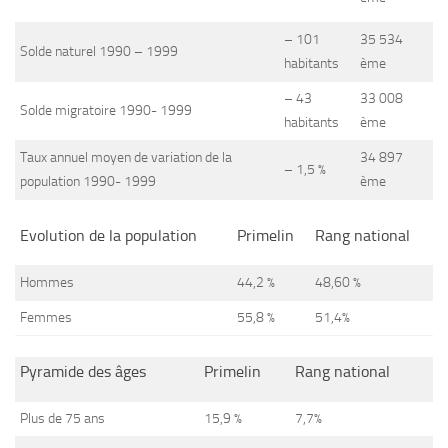
– 101
35 534
Solde naturel 1990 – 1999
habitants
ème
– 43
33 008
Solde migratoire 1990- 1999
habitants
ème
Taux annuel moyen de variation de la
34 897
– 1,5 %
population 1990- 1999
ème
Evolution de la population
Primelin
Rang national
Hommes
44,2 %
48,60 %
Femmes
55,8 %
51,4%
Pyramide des âges
Primelin
Rang national
Plus de 75 ans
15,9 %
7,7%