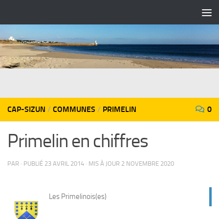
Skip to content
CAP-SIZUN
/
COMMUNES
/
PRIMELIN
0
Primelin en chiffres
PAR
· PUBLIÉ
23 AVRIL 2014
· MIS À JOUR
2 NOVEMBRE 2020
Les Primelinois(es)