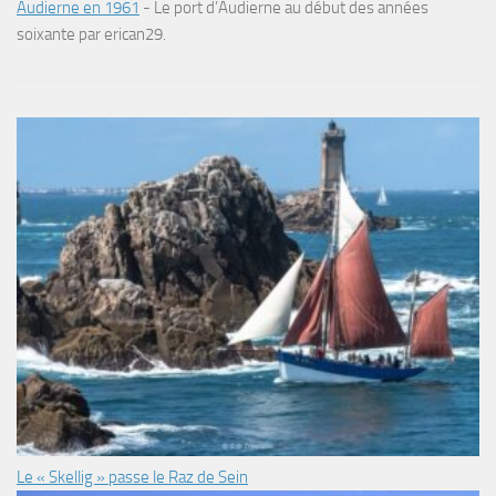
Audierne en 1961
-
Le port d’Audierne au début des années
soixante par erican29.
Le « Skellig » passe le Raz de Sein