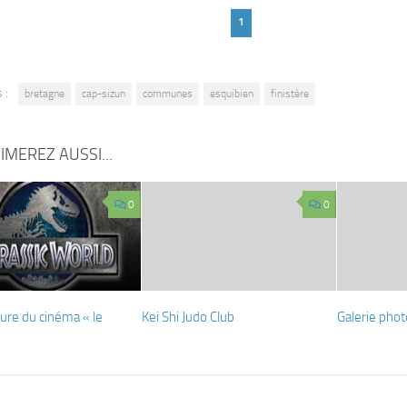
1
 :
bretagne
cap-sizun
communes
esquibien
finistère
IMEREZ AUSSI...
0
0
ure du cinéma « le
Kei Shi Judo Club
Galerie phot