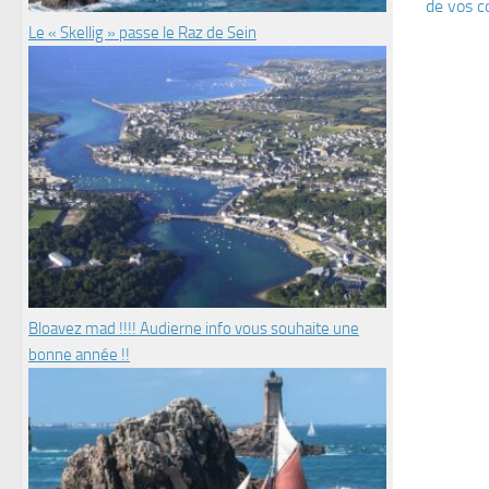
de vos c
Le « Skellig » passe le Raz de Sein
Bloavez mad !!!! Audierne info vous souhaite une
bonne année !!