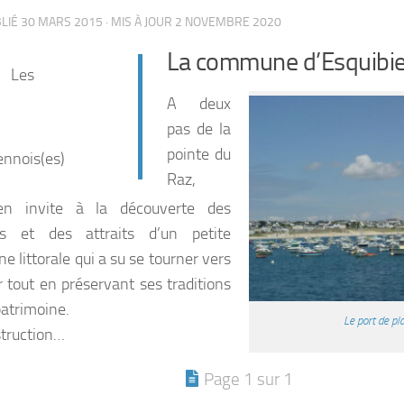
BLIÉ
30 MARS 2015
· MIS À JOUR
2 NOVEMBRE 2020
La commune d’Esquibi
Les
A deux
pas de la
pointe du
ennois(es)
Raz,
ien invite à la découverte des
s et des attraits d’un petite
 littorale qui a su se tourner vers
ir tout en préservant ses traditions
patrimoine.
Le port de pl
truction…
Page 1 sur 1