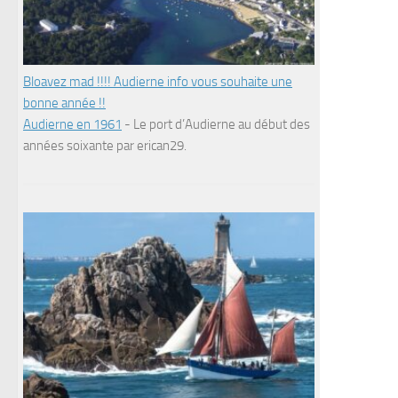
Bloavez mad !!!! Audierne info vous souhaite une
bonne année !!
Audierne en 1961
-
Le port d’Audierne au début des
années soixante par erican29.