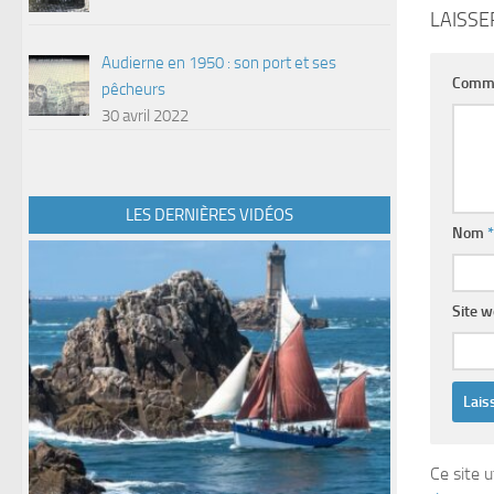
LAISS
Audierne en 1950 : son port et ses
Comm
pêcheurs
30 avril 2022
LES DERNIÈRES VIDÉOS
Nom
*
Site 
Ce site u