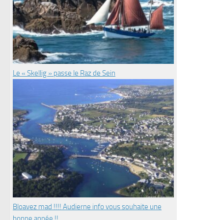
Le « Skellig » passe le Raz de Sein
Bloavez mad !!!! Audierne info vous souhaite une
bonne année !!