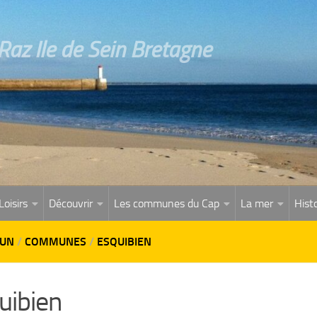
az Ile de Sein Bretagne
Loisirs
Découvrir
Les communes du Cap
La mer
Histo
ZUN
/
COMMUNES
/
ESQUIBIEN
uibien