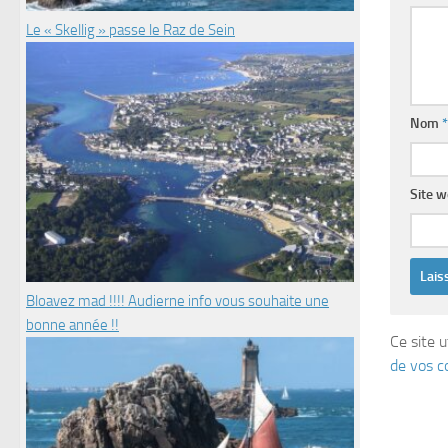
Le « Skellig » passe le Raz de Sein
Nom
*
Site 
Bloavez mad !!!! Audierne info vous souhaite une
bonne année !!
Ce site u
de vos c