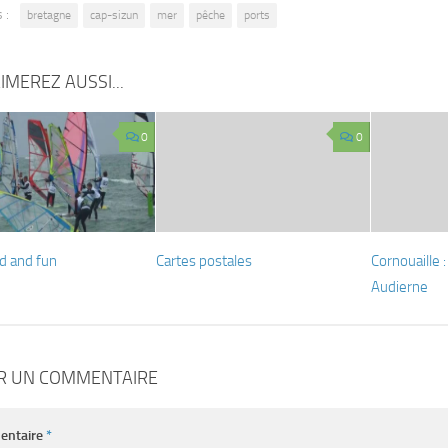
 :
bretagne
cap-sizun
mer
pêche
ports
IMEREZ AUSSI...
0
0
d and fun
Cartes postales
Cornouaille 
Audierne
ER UN COMMENTAIRE
entaire
*