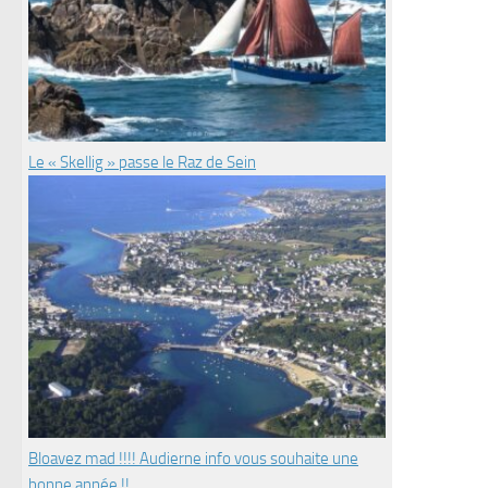
Le « Skellig » passe le Raz de Sein
Bloavez mad !!!! Audierne info vous souhaite une
bonne année !!