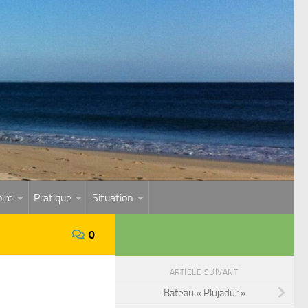
ire
Pratique
Situation
0
ARTICLE SUIVANT
Bateau « Plujadur »