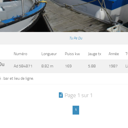
Tu Pe Du
Numéro
Longueur
Puiss kw
Jauge tx
Année
T
Du
Ad 584871
8.82 m
169
5.88
1987
L
 : bar et lieu de ligne.
Page 1 sur 1
1