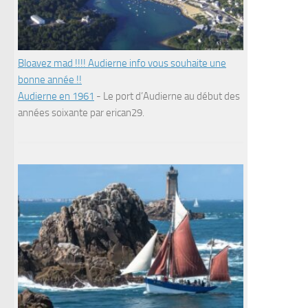
Bloavez mad !!!! Audierne info vous souhaite une
bonne année !!
Audierne en 1961
-
Le port d’Audierne au début des
années soixante par erican29.