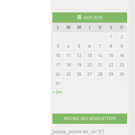
août 2026
L
M
M
J
V
S
D
1
2
3
4
5
6
7
8
9
10
11
12
13
14
15
16
17
18
19
20
21
22
23
24
25
26
27
28
29
30
31
« Jan
ARCHIVE DES NEWSLETTERS
[wysija_archive list_id="3"]