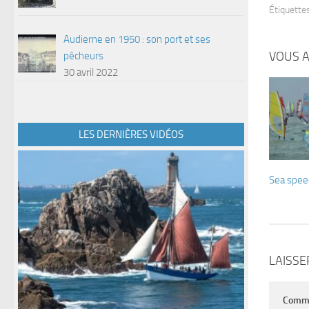
Étiquettes
Audierne en 1950 : son port et ses
VOUS A
pêcheurs
30 avril 2022
LES DERNIÈRES VIDÉOS
Sea spee
LAISS
Comm