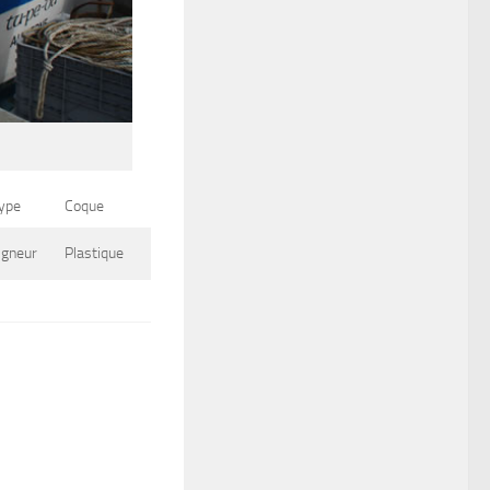
ype
Coque
igneur
Plastique