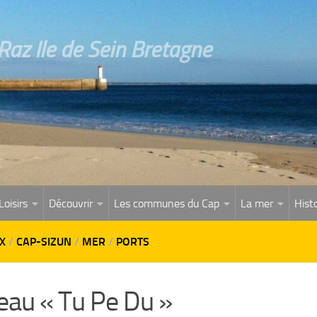
az Ile de Sein Bretagne
Loisirs
Découvrir
Les communes du Cap
La mer
Histo
X
/
CAP-SIZUN
/
MER
/
PORTS
eau « Tu Pe Du »