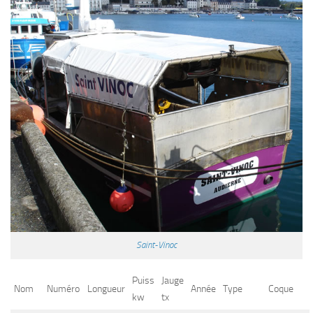
Saint-Vinoc
Puiss
Jauge
Nom
Numéro
Longueur
Année
Type
Coque
kw
tx