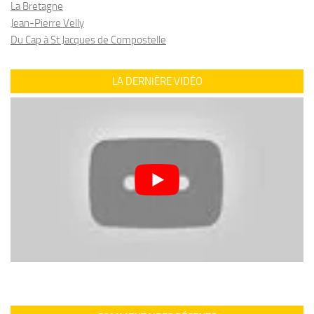
La Bretagne
Jean-Pierre Velly
Du Cap à St Jacques de Compostelle
LA DERNIÈRE VIDÉO