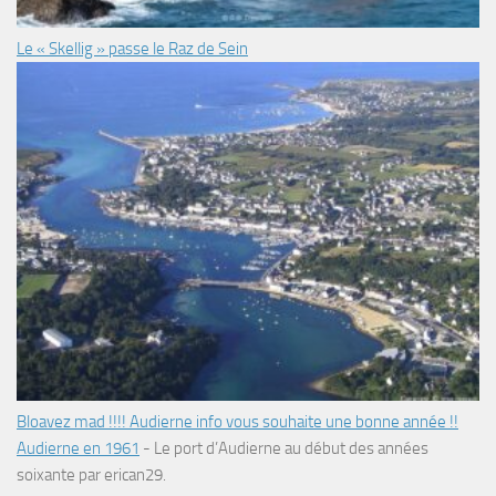
Le « Skellig » passe le Raz de Sein
Bloavez mad !!!! Audierne info vous souhaite une bonne année !!
Audierne en 1961
-
Le port d’Audierne au début des années
soixante par erican29.