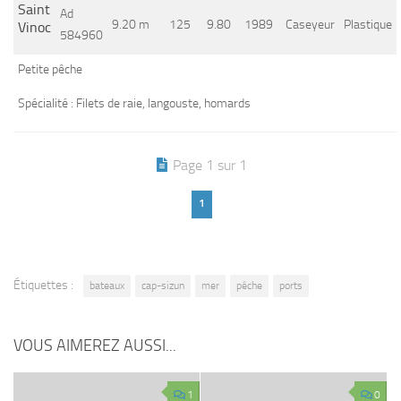
Saint
Ad
9.20 m
125
9.80
1989
Caseyeur
Plastique
Vinoc
584960
Petite pêche
Spécialité : Filets de raie, langouste, homards
Page 1 sur 1
1
Étiquettes :
bateaux
cap-sizun
mer
pêche
ports
VOUS AIMEREZ AUSSI...
1
0