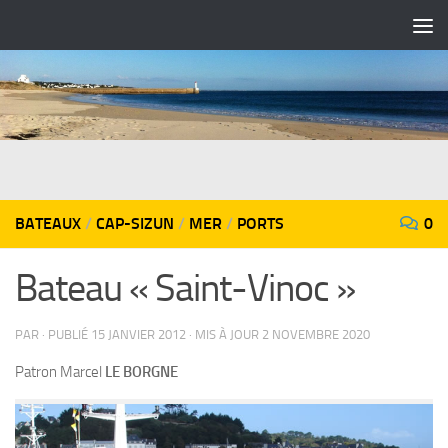
Skip to content
BATEAUX
/
CAP-SIZUN
/
MER
/
PORTS
0
Bateau « Saint-Vinoc »
PAR
· PUBLIÉ
15 JANVIER 2012
· MIS À JOUR
2 NOVEMBRE 2020
Patron Marcel
LE BORGNE