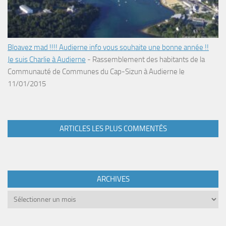
Bloavez mad !!!! Audierne info vous souhaite une bonne année !!
Je suis Charlie à Audierne
-
Rassemblement des habitants de la
Communauté de Communes du Cap-Sizun à Audierne le
11/01/2015
ARTICLES LES PLUS COMMENTÉS
ARCHIVES
Archives