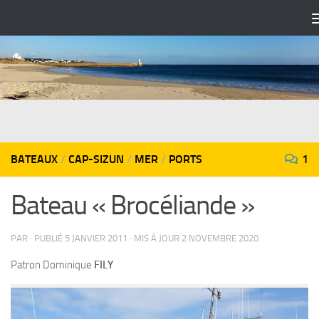
Skip to content
BATEAUX
/
CAP-SIZUN
/
MER
/
PORTS
1
Bateau « Brocéliande »
PAR
· PUBLIÉ
5 JANVIER 2011
· MIS À JOUR
2 NOVEMBRE 2020
Patron Dominique
FILY