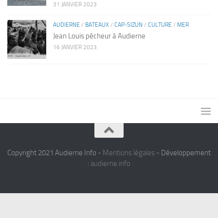
31 JANVIER 2023
AUDIERNE
/
BATEAUX
/
CAP-SIZUN
/
CULTURE
/
MER
Jean Louis pêcheur à Audierne
16 JANVIER 2023
Copyright 2021 Audierne Info -
Mentions légales
- Développement
:
audierne.info