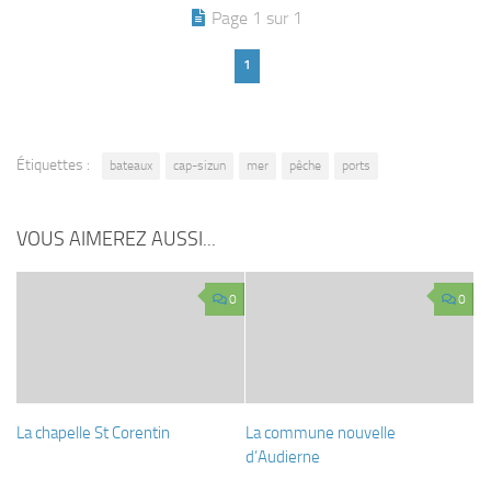
Page 1 sur 1
1
Étiquettes :
bateaux
cap-sizun
mer
pêche
ports
VOUS AIMEREZ AUSSI...
0
0
La chapelle St Corentin
La commune nouvelle
d’Audierne