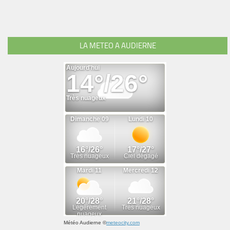
LA METEO A AUDIERNE
Météo Audierne
©
meteocity.com