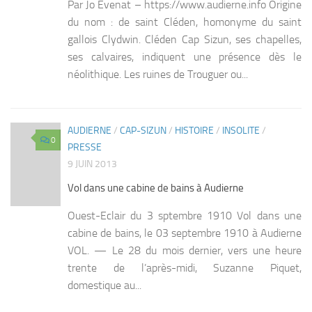
Par Jo Evenat – https://www.audierne.info Origine
du nom : de saint Cléden, homonyme du saint
gallois Clydwin. Cléden Cap Sizun, ses chapelles,
ses calvaires, indiquent une présence dès le
néolithique. Les ruines de Trouguer ou...
AUDIERNE
/
CAP-SIZUN
/
HISTOIRE
/
INSOLITE
/
0
PRESSE
9 JUIN 2013
Vol dans une cabine de bains à Audierne
Ouest-Eclair du 3 sptembre 1910 Vol dans une
cabine de bains, le 03 septembre 1910 à Audierne
VOL. — Le 28 du mois dernier, vers une heure
trente de l’après-midi, Suzanne Piquet,
domestique au...