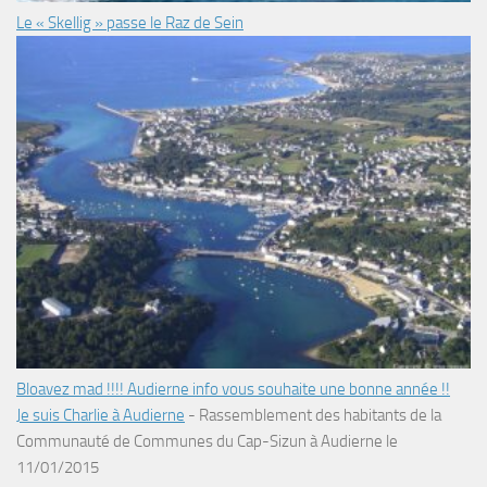
Le « Skellig » passe le Raz de Sein
Bloavez mad !!!! Audierne info vous souhaite une bonne année !!
Je suis Charlie à Audierne
-
Rassemblement des habitants de la
Communauté de Communes du Cap-Sizun à Audierne le
11/01/2015