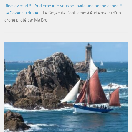
Bloavez mad !!!! Audierne info vous souhaite une bonne année !!
Le Goyen vu du ciel
-
Le Goyen de Pont-croix à Audierne vu d’un
drone piloté par Ma Bro