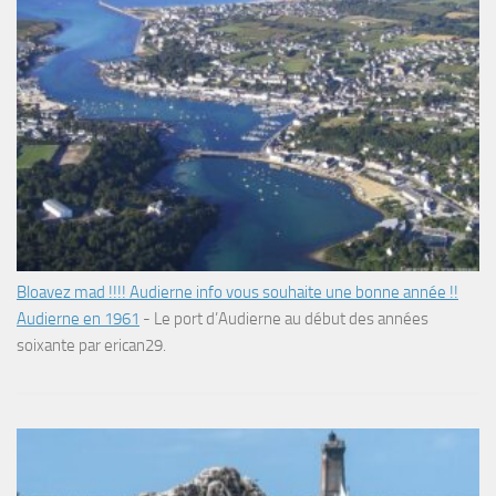
Bloavez mad !!!! Audierne info vous souhaite une bonne année !!
Audierne en 1961
-
Le port d’Audierne au début des années
soixante par erican29.