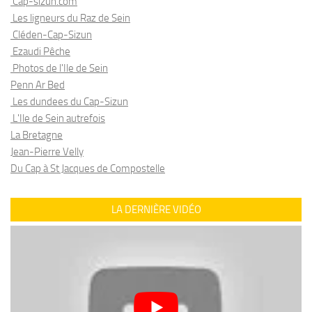
Cap-sizun.com
Les ligneurs du Raz de Sein
Cléden-Cap-Sizun
Ezaudi Pêche
Photos de l'Ile de Sein
Penn Ar Bed
Les dundees du Cap-Sizun
L'Ile de Sein autrefois
La Bretagne
Jean-Pierre Velly
Du Cap à St Jacques de Compostelle
LA DERNIÈRE VIDÉO