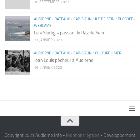
10 SEPTEMBRE 2023
AUDIERNE
/
BATEAUX
/
CAP-SIZUN
/
ILE DE SEIN
/
PLOGOFF
/
WEBCAMS
Le « Skellig » passant le Raz de Sein
31 JANVIER 2023
AUDIERNE
/
BATEAUX
/
CAP-SIZUN
/
CULTURE
/
MER
Jean Louis pêcheur à Audierne
16 JANVIER 2023
Copyright 2021 Audierne Info -
Mentions légales
- Développement