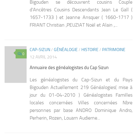
Bigouden se découvrent cousins Couple
d’Ancêtres Cousins Descendants Jean Le Gall (
1657-1733 ) et Jeanne Ansquer ( 1660-1717 )
FRIANT Christian ,PEUZIAT Noël et Alain ,...
CAP-SIZUN
/
GÉNÉALOGIE
/
HISTOIRE
/
PATRIMOINE
0
12 AVRIL 2014
Annuaire des généalogistes du Cap Sizun
Les généalogistes du Cap-Sizun et du Pays
Bigouden Actuellement 219 Généalogies( mise à
jour du 01-04-2010 ) Généalogistes Familles
locales concernées Villes concernées Nbre
personnes par base ANDRO Dominique Andro,
Perherin, Rozen, Louarn Audierne...