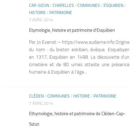
CAP-SIZUN
/
CHAPELLES
/
COMMUNES
/
ESQUIBIEN
/
0
HISTOIRE
/
PATRIMOINE
7 AVRIL 2014
Etymologie, histoire et patrimoine d’Esquibien
Par Jo Evenat – https://www.audierne.info Origine
du nom : du breton eskibien, évêque. Esquebyen
en 1317, Esquibien en 1498. La découverte d’un
cimetière et de 80 urnes atteste une présence
humaine à Esquibien à l’âge...
CLÉDEN
/
COMMUNES
/
HISTOIRE
/
PATRIMOINE
0
7 AVRIL 2014
Ethymologie, histoire et patrimoine de Cléden-Cap-
Sizun