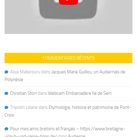
COMMENTAIRES RÉCENTS
Alice Materouru
dans
Jacques Marie Guillou, un Audiernais de
Polynésie
Christian Storr
dans
Webcam Embarcadère Ile de Sein
Tripotin Liliane
dans
Etymologie, histoire et patrimoine de Pont-
Croix
Pour mes amis bretons et français – https://www.bretagne-
urlaub-und-reise-tipps.de/
dans
Audierne