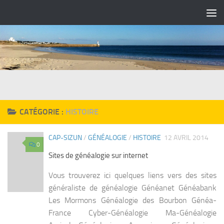
Skip to content
CATÉGORIE :
HISTOIRE
CAP-SIZUN
/
GÉNÉALOGIE
/
HISTOIRE
12 AVRIL 2014
0
Sites de généalogie sur internet
Vous trouverez ici quelques liens vers des sites
généraliste de généalogie Généanet Généabank
Les Mormons Généalogie des Bourbon Généa-
France Cyber-Généalogie Ma-Généalogie