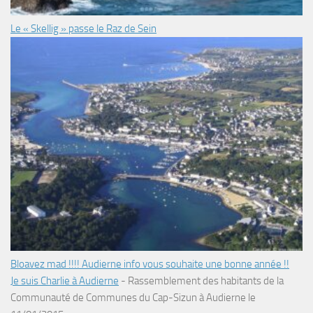
Le « Skellig » passe le Raz de Sein
Bloavez mad !!!! Audierne info vous souhaite une bonne année !!
Je suis Charlie à Audierne
-
Rassemblement des habitants de la
Communauté de Communes du Cap-Sizun à Audierne le