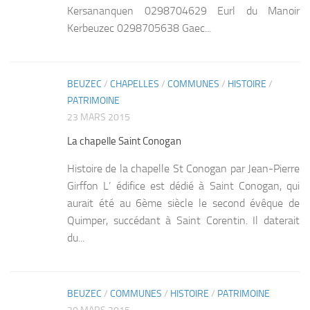
Kersananquen 0298704629 Eurl du Manoir
Kerbeuzec 0298705638 Gaec...
BEUZEC
/
CHAPELLES
/
COMMUNES
/
HISTOIRE
/
0
PATRIMOINE
23 MARS 2015
La chapelle Saint Conogan
Histoire de la chapelle St Conogan par Jean-Pierre
Girffon L’ édifice est dédié à Saint Conogan, qui
aurait été au 6ème siècle le second évêque de
Quimper, succédant à Saint Corentin. Il daterait
du...
BEUZEC
/
COMMUNES
/
HISTOIRE
/
PATRIMOINE
0