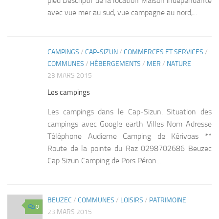
pied Descriptif de la location Maison indépendante
avec vue mer au sud, vue campagne au nord,...
CAMPINGS
/
CAP-SIZUN
/
COMMERCES ET SERVICES
/
0
COMMUNES
/
HÉBERGEMENTS
/
MER
/
NATURE
23 MARS 2015
Les campings
Les campings dans le Cap-Sizun. Situation des
campings avec Google earth Villes Nom Adresse
Téléphone Audierne Camping de Kérivoas **
Route de la pointe du Raz 0298702686 Beuzec
Cap Sizun Camping de Pors Péron...
BEUZEC
/
COMMUNES
/
LOISIRS
/
PATRIMOINE
0
23 MARS 2015