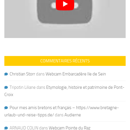
COMMENTAIRES RÉCENTS
Christian Storr
dans
Webcam Embarcadère Ile de Sein
Tripotin Liliane
dans
Etymologie, histoire et patrimoine de Pont-
Croix
Pour mes amis bretons et français – https://www.bretagne-
urlaub-und-reise-tipps.de/
dans
Audierne
ARNAUD COLIN
dans
Webcam Pointe du Raz