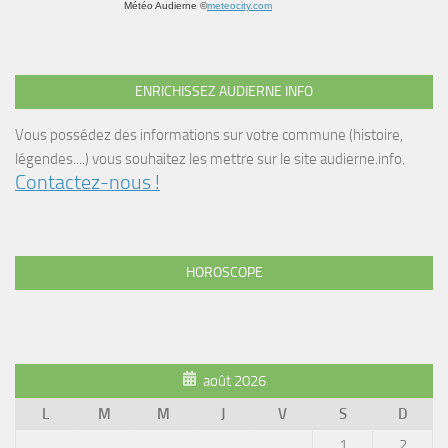
Météo Audierne
©
meteocity.com
ENRICHISSEZ AUDIERNE INFO
Vous possédez des informations sur votre commune (histoire,
légendes....) vous souhaitez les mettre sur le site audierne.info.
Contactez-nous !
HOROSCOPE
août 2026
L
M
M
J
V
S
D
1
2