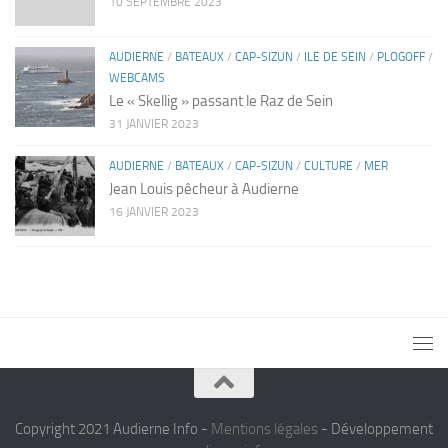
10 SEPTEMBRE 2023
AUDIERNE
/
BATEAUX
/
CAP-SIZUN
/
ILE DE SEIN
/
PLOGOFF
/
WEBCAMS
Le « Skellig » passant le Raz de Sein
31 JANVIER 2023
AUDIERNE
/
BATEAUX
/
CAP-SIZUN
/
CULTURE
/
MER
Jean Louis pêcheur à Audierne
16 JANVIER 2023
Copyright 2021 Audierne Info -
Mentions légales
- Développement