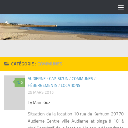
Skip to content
CATÉGORIE :
COMMUNES
AUDIERNE
/
CAP-SIZUN
/
COMMUNES
/
0
HÉBERGEMENTS
/
LOCATIONS
25 MARS 2015
Ty Mam Goz
Situation de la location 10 rue de Kerhuon 29770
Audierne Centre ville Audierne et plage à 10′ à