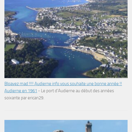
Bloavez mad !!!! Audierne info vous souhaite une bonne année !!
Audierne en 1961
-
Le port d’Audierne au début des années
soixante par erican29.