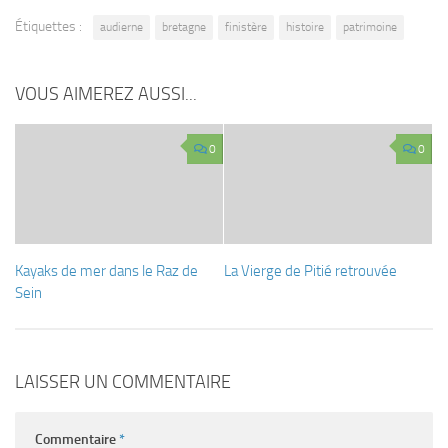
Étiquettes :
audierne
bretagne
finistère
histoire
patrimoine
VOUS AIMEREZ AUSSI...
0
0
Kayaks de mer dans le Raz de
La Vierge de Pitié retrouvée
Sein
LAISSER UN COMMENTAIRE
Commentaire
*