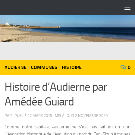
Skip to content
AUDIERNE
/
COMMUNES
/
HISTOIRE
0
Histoire d’Audierne par
Amédée Guiard
PAR
· PUBLIÉ
17 MARS 2015
· MIS À JOUR
2 NOVEMBRE 2020
Comme notre capitale, Audierne ne s’est pas fait en un jour.
L’évocation historique de l’évolution du port du Cap-Sizun à travers