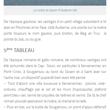
La rivière du Goyen-© Audierne Info
De l’époque gauloise, les vestiges d’un petit village subsistent à St
Jean en Plouhinec et en face, côté Audierne, une pointe sur la rivière
porte toujours le nom gaulois, puis breton, de Beg an Truc : la
pointe du bac, ou du gué.
ème
5
TABLEAU
De l’époque romaine et gallo-romaine, de nombreux vestiges ont
été exhumés dans le Cap- Sizun, en particulier à Kervenennec en
Pont–Croix, à Sougainsou au bord du Goyen et à Saint Jean sur
l’autre rive, un dispositif quiparaît bien avoir été pensé :
– Tout d’abord une villa luxueuse à Kervenennec : piscine, vide-
ordures, chauffage par le sol et les murs (hypocauste), plafond
peint bleu-ciel, semé de coquilles de tellines et vernis. De là, le chef
romain pouvait apercevoir la rivière, le chenal et la rade.
– Puis en bas, sur la butte de Sougainsou, un point d’appui défensif