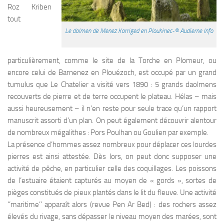
Roz Kriben
tout
Le dolmen de Menez Korriged en Plouhinec-© Audierne Info
particulièrement, comme le site de la Torche en Plomeur, ou
encore celui de Barnenez en Plouézoch, est occupé par un grand
tumulus que Le Chatelier a visité vers 1890 : 5 grands daolmens
recouverts de pierre et de terre occupent le plateau. Hélas – mais
aussi heureusement – il n’en reste pour seule trace qu’un rapport
manuscrit assorti d’un plan. On peut également découvrir alentour
de nombreux mégalithes : Pors Poulhan ou Goulien par exemple.
La présence d’hommes assez nombreux pour déplacer ces lourdes
pierres est ainsi attestée. Dès lors, on peut donc supposer une
activité de pêche, en particulier celle des coquillages. Les poissons
de l’estuaire étaient capturés au moyen de « gords », sortes de
pièges constitués de pieux plantés dans le lit du fleuve. Une activité
‘’maritime’’ apparaît alors (revue Pen Ar Bed) : des rochers assez
élevés du rivage, sans dépasser le niveau moyen des marées, sont