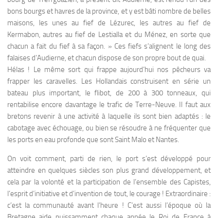
bons bourgs et havres de la province, et y est bâti nombre de belles
maisons, les unes au fief de Lézurec, les autres au fief de
Kermabon, autres au fief de Lestialla et du Ménez, en sorte que
chacun a fait du fief à sa façon. » Ces fiefs s’alignent le long des
falaises d’Audierne, et chacun dispose de son propre bout de quai.
Hélas ! Le même sort qui frappe aujourd’hui nos pêcheurs va
frapper les caravelles. Les Hollandais construisent en série un
bateau plus important, le flibot, de 200 à 300 tonneaux, qui
rentabilise encore davantage le trafic de Terre-Neuve. Il faut aux
bretons revenir à une activité à laquelle ils sont bien adaptés : le
cabotage avec échouage, ou bien se résoudre à ne fréquenter que
les ports en eau profonde que sont Saint Malo et Nantes.
On voit comment, parti de rien, le port s’est développé pour
atteindre en quelques siècles son plus grand développement, et
cela par la volonté et la participation de l’ensemble des Capistes,
l’esprit d’initiative et d’invention de tout, le courage ! Extraordinaire :
c’est la communauté avant l’heure ! C’est aussi l’époque où la
Bretagne aide puissamment chaque année le Roi de France à