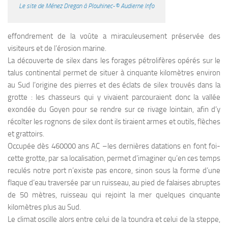
Le site de Ménez Dregan à Plouhinec-© Audierne Info
effondrement de la voûte a miraculeusement préservée des
visiteurs et de l’érosion marine.
La découverte de silex dans les forages pétrolifères opérés sur le
talus continental permet de situer à cinquante kilomètres environ
au Sud l’origine des pierres et des éclats de silex trouvés dans la
grotte : les chasseurs qui y vivaient parcouraient donc la vallée
exondée du Goyen pour se rendre sur ce rivage lointain, afin d’y
récolter les rognons de silex dont ils tiraient armes et outils, flèches
et grattoirs.
Occupée dès 460000 ans AC –les dernières datations en font foi-
cette grotte, par sa localisation, permet d’imaginer qu’en ces temps
reculés notre port n’existe pas encore, sinon sous la forme d’une
flaque d’eau traversée par un ruisseau, au pied de falaises abruptes
de 50 mètres, ruisseau qui rejoint la mer quelques cinquante
kilomètres plus au Sud.
Le climat oscille alors entre celui de la toundra et celui de la steppe,