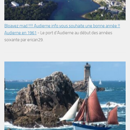
Bloavez mad !!!! Audierne info vous souhaite une bonne année !!
Audierne en 1961
-
Le port d’Audierne au début des années
soixante par erican29.