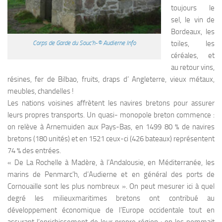
toujours le
sel, le vin de
Bordeaux, les
toiles, les
Corps de Garde du Souc’h-© Audierne Info
céréales, et
au retour vins,
résines, fer de Bilbao, fruits, draps d’ Angleterre, vieux métaux,
meubles, chandelles !
Les nations voisines affrètent les navires bretons pour assurer
leurs propres transports. Un quasi- monopole breton commence :
on relève à Arnemuiden aux Pays-Bas, en 1499 80 % de navires
bretons (180 unités) et en 1521 ceux-ci (426 bateaux) représentent
74 % des entrées.
« De La Rochelle à Madère, à l’Andalousie, en Méditerranée, les
marins de Penmarc’h, d’Audierne et en général des ports de
Cornouaille sont les plus nombreux ». On peut mesurer ici à quel
degré les milieuxmaritimes bretons ont contribué au
développement économique de l’Europe occidentale tout en
assurant l’enrichissement de leur propre région : on les nommait