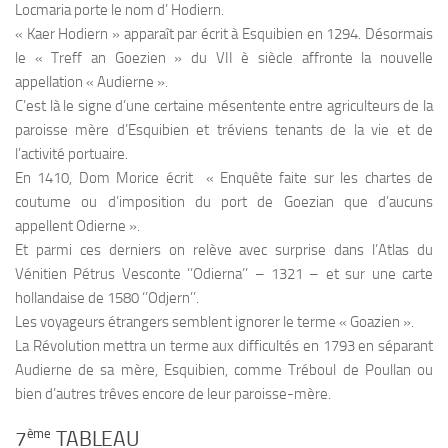
Locmaria porte le nom d’ Hodiern.
« Kaer Hodiern » apparaît par écrit à Esquibien en 1294. Désormais
le « Treff an Goezien » du VII è siècle affronte la nouvelle
appellation « Audierne ».
C’est là le signe d’une certaine mésentente entre agriculteurs de la
paroisse mère d’Esquibien et tréviens tenants de la vie et de
l’activité portuaire.
En 1410, Dom Morice écrit « Enquête faite sur les chartes de
coutume ou d’imposition du port de Goezian que d’aucuns
appellent Odierne ».
Et parmi ces derniers on relève avec surprise dans l’Atlas du
Vénitien Pétrus Vesconte ‘’Odierna’’ – 1321 – et sur une carte
hollandaise de 1580 ‘’Odjern’’.
Les voyageurs étrangers semblent ignorer le terme « Goazien ».
La Révolution mettra un terme aux difficultés en 1793 en séparant
Audierne de sa mère, Esquibien, comme Tréboul de Poullan ou
bien d’autres trêves encore de leur paroisse-mère.
ème
7
TABLEAU