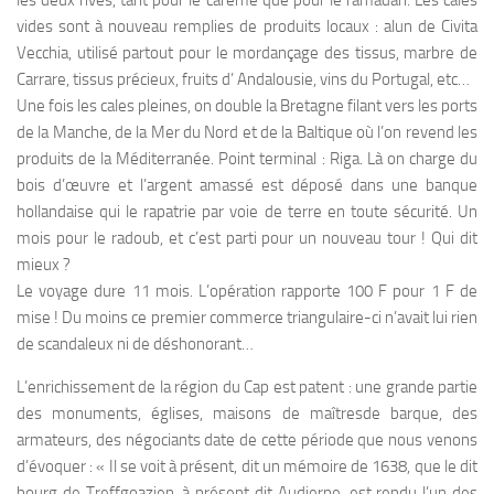
vides sont à nouveau remplies de produits locaux : alun de Civita
Vecchia, utilisé partout pour le mordançage des tissus, marbre de
Carrare, tissus précieux, fruits d’ Andalousie, vins du Portugal, etc…
Une fois les cales pleines, on double la Bretagne filant vers les ports
de la Manche, de la Mer du Nord et de la Baltique où l’on revend les
produits de la Méditerranée. Point terminal : Riga. Là on charge du
bois d’œuvre et l’argent amassé est déposé dans une banque
hollandaise qui le rapatrie par voie de terre en toute sécurité. Un
mois pour le radoub, et c’est parti pour un nouveau tour ! Qui dit
mieux ?
Le voyage dure 11 mois. L’opération rapporte 100 F pour 1 F de
mise ! Du moins ce premier commerce triangulaire-ci n’avait lui rien
de scandaleux ni de déshonorant…
L’enrichissement de la région du Cap est patent : une grande partie
des monuments, églises, maisons de maîtresde barque, des
armateurs, des négociants date de cette période que nous venons
d’évoquer : « Il se voit à présent, dit un mémoire de 1638, que le dit
bourg de Treffgoazien, à présent dit Audierne, est rendu l’un des