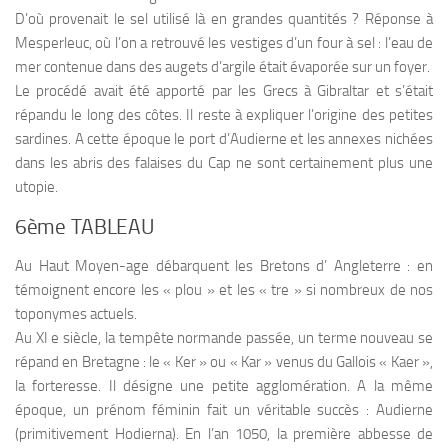
D’où provenait le sel utilisé là en grandes quantités ? Réponse à
Mesperleuc, où l’on a retrouvé les vestiges d’un four à sel : l’eau de
mer contenue dans des augets d’argile était évaporée sur un foyer.
Le procédé avait été apporté par les Grecs à Gibraltar et s’était
répandu le long des côtes. Il reste à expliquer l’origine des petites
sardines. A cette époque le port d’Audierne et les annexes nichées
dans les abris des falaises du Cap ne sont certainement plus une
utopie.
6ème TABLEAU
Au Haut Moyen-age débarquent les Bretons d’ Angleterre : en
témoignent encore les « plou » et les « tre » si nombreux de nos
toponymes actuels.
Au XI e siècle, la tempête normande passée, un terme nouveau se
répand en Bretagne : le « Ker » ou « Kar » venus du Gallois « Kaer »,
la forteresse. Il désigne une petite agglomération. A la même
époque, un prénom féminin fait un véritable succès : Audierne
(primitivement Hodierna). En l’an 1050, la première abbesse de