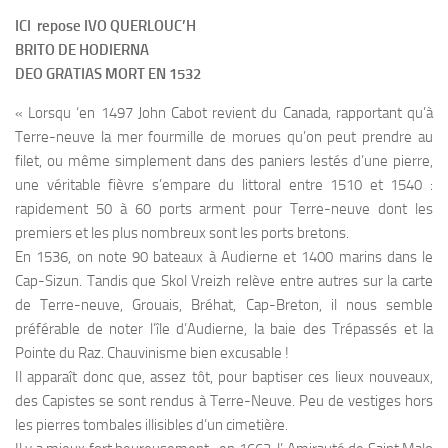
ICI repose IVO QUERLOUC’H
BRITO DE HODIERNA
DEO GRATIAS MORT EN 1532
« Lorsqu ‘en 1497 John Cabot revient du Canada, rapportant qu’à
Terre-neuve la mer fourmille de morues qu’on peut prendre au
filet, ou même simplement dans des paniers lestés d’une pierre,
une véritable fièvre s’empare du littoral entre 1510 et 1540 :
rapidement 50 à 60 ports arment pour Terre-neuve dont les
premiers et les plus nombreux sont les ports bretons.
En 1536, on note 90 bateaux à Audierne et 1400 marins dans le
Cap-Sizun. Tandis que Skol Vreizh relève entre autres sur la carte
de Terre-neuve, Grouais, Bréhat, Cap-Breton, il nous semble
préférable de noter l’île d’Audierne, la baie des Trépassés et la
Pointe du Raz. Chauvinisme bien excusable !
Il apparaît donc que, assez tôt, pour baptiser ces lieux nouveaux,
des Capistes se sont rendus à Terre-Neuve. Peu de vestiges hors
les pierres tombales illisibles d’un cimetière.