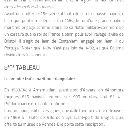
alors
« les rouliers des mers ».
Avant de quitter le 15e siècle, il faut citer un fait passé inaperçu,
bien que peut-être décisif : l’an 1484, le roi d’une grande nation
maritime engage comme amiral de sa flotte militaro-commerciale
un corsaire que le roi de France a banni pour avoir ravagé la ville de
Bristol. Il s’agit de Jean de Coatanlem, engagé par Jean II du
Portugal. Noter que 1484 n’est pas loin de 1492, et que Colomb
réside alors à Lisbonne…
ème
8
TABLEAU
Le premier trafic maritime triangulaire
En 1533/34, à Arnemuiden, avant-port d’Anvers, on dénombre
toujours 815 navires bretons sur 995 entrées, soit 81 % !
Prédominance écrasante confirmée !
Comme pour justifier ces lignes, une dalle funéraire a été retrouvée
en 1969 à l’ Hôtel de Ville de Sluys avant-port de Bruges, puis
offerte au musée de Rennes. Elle porte cette inscription :