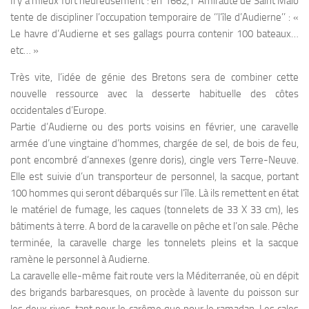
Il y a mieux fort heureusement : en 1662, l’ Amirauté de Saint Malo
tente de discipliner l’occupation temporaire de ‘’l’île d’Audierne’’ : «
Le havre d’Audierne et ses gallags pourra contenir 100 bateaux…
etc… »
Très vite, l’idée de génie des Bretons sera de combiner cette
nouvelle ressource avec la desserte habituelle des côtes
occidentales d’Europe.
Partie d’Audierne ou des ports voisins en février, une caravelle
armée d’une vingtaine d’hommes, chargée de sel, de bois de feu,
pont encombré d’annexes (genre doris), cingle vers Terre-Neuve.
Elle est suivie d’un transporteur de personnel, la sacque, portant
100 hommes qui seront débarqués sur l’île. Là ils remettent en état
le matériel de fumage, les caques (tonnelets de 33 X 33 cm), les
bâtiments à terre. A bord de la caravelle on pêche et l’on sale. Pêche
terminée, la caravelle charge les tonnelets pleins et la sacque
ramène le personnel à Audierne.
La caravelle elle-même fait route vers la Méditerranée, où en dépit
des brigands barbaresques, on procède à lavente du poisson sur
les deux rives, tant pour le carême que pour le ramadan. Les cales