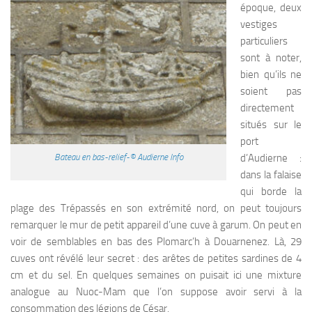
époque, deux
vestiges
particuliers
sont à noter,
bien qu’ils ne
soient pas
directement
situés sur le
port
d’Audierne :
Bateau en bas-relief-© Audierne Info
dans la falaise
qui borde la
plage des Trépassés en son extrémité nord, on peut toujours
remarquer le mur de petit appareil d’une cuve à garum. On peut en
voir de semblables en bas des Plomarc’h à Douarnenez. Là, 29
cuves ont révélé leur secret : des arêtes de petites sardines de 4
cm et du sel. En quelques semaines on puisait ici une mixture
analogue au Nuoc-Mam que l’on suppose avoir servi à la
consommation des légions de César.